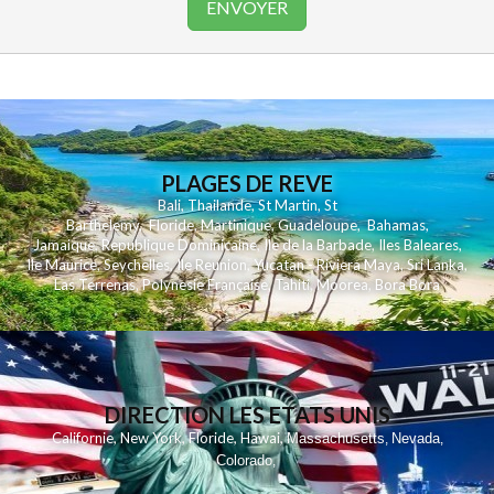
PLAGES DE REVE
Bali
,
Thailande
,
St Martin
,
St
Barthelemy
,
Floride
,
Martinique
,
Guadeloupe
,
Bahamas
,
Jamaique
,
Republique Dominicaine
,
Ile de la Barbade
,
Iles Baleares
,
Ile Maurice
,
Seychelles
,
Ile Reunion
,
Yucatan - Riviera Maya
,
Sri Lanka
,
Las Terrenas
,
Polynesie Française
,
Tahiti
,
Moorea
,
Bora Bora
DIRECTION LES ETATS UNIS
,
,
,
,
Californie
New York
Floride
Hawai
Massachusetts
Nevada
,
,
Colorado
,