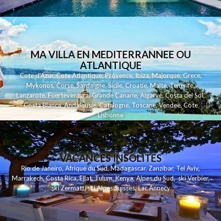
MA VILLA EN MEDITERRANNEE OU
ATLANTIQUE
Cote d'Azur
,
Cote Atlantique
,
Provence
,
Ibiza
,
Majorque
,
Grece
,
Mykonos
,
Corse
,
Sardaigne
,
Sicile
,
Croatie
,
Malte
,
Tenerife
,
Lanzarote
,
Fuerteventura
,
Grande Canarie
,
Algarve
,
Costa del Sol
,
Costa Blanca
,
Andalousie
,
Catalogne
,
Toscane
,
Vendee
,
Cote
Lisbonne
VACANCES INSOLITES
Rio de Janeiro
,
Afrique du Sud
,
Madagascar
,
Zanzibar
,
Tel Aviv
,
Marrakech
,
Costa Rica
,
Eilat
,
Tulum
,
Kenya
,
Alpes du Sud
,
ski Verbier
,
ski Zermatt
,
ski Alpes Suisses
,
Lac Annecy