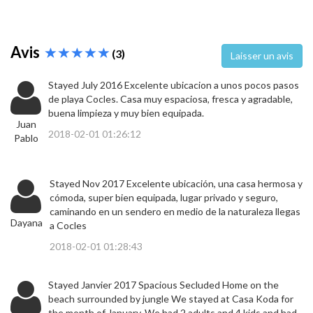
Avis
(3)
Laisser un avis
Stayed July 2016 Excelente ubicacion a unos pocos pasos
de playa Cocles. Casa muy espaciosa, fresca y agradable,
buena limpieza y muy bien equipada.
Juan
2018-02-01 01:26:12
Pablo
Stayed Nov 2017 Excelente ubicación, una casa hermosa y
cómoda, super bien equipada, lugar privado y seguro,
caminando en un sendero en medio de la naturaleza llegas
Dayana
a Cocles
2018-02-01 01:28:43
Stayed Janvier 2017 Spacious Secluded Home on the
beach surrounded by jungle We stayed at Casa Koda for
the month of January. We had 2 adults and 4 kids and had