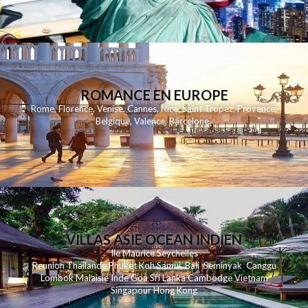
ROMANCE EN EUROPE
Rome
,
Florence
,
Venise
,
Cannes
,
Nice
,
Saint Tropez
,
Provence
,
Belgique
,
Valence
,
Barcelone
,
VILLAS ASIE OCEAN INDIEN
Ile Maurice
Seychelles
Reunion
Thailande
Phuk
et
Koh
Samui
Bali
Seminyak
Canggu
Lombok
Malaisie
Inde
Goa
Sri Lanka
Cambodge
Vietnam
Singapour
Hong Kong