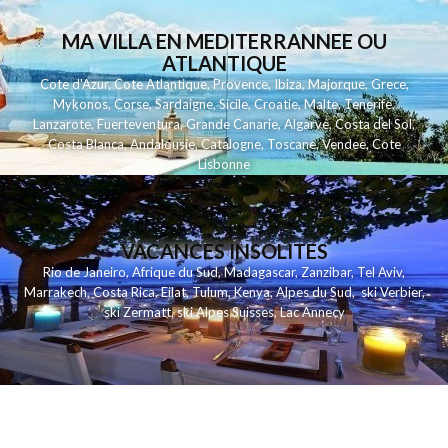
MA VILLA EN MEDITERRANNEE OU
ATLANTIQUE
Cote d'Azur
,
Cote Atlantique
,
Provence
,
Ibiza
,
Majorque
,
Grece
,
Mykonos
,
Corse
,
Sardaigne
,
Sicile
,
Croatie
,
Malte
,
Tenerife
,
Lanzarote
,
Fuerteventura
,
Grande Canarie
,
Algarve
,
Costa del Sol
,
Costa Blanca
,
Andalousie
,
Catalogne
,
Toscane
,
Vendee
,
Cote
Lisbonne
VACANCES INSOLITES
Rio de Janeiro
,
Afrique du Sud
,
Madagascar
,
Zanzibar
,
Tel Aviv
,
Marrakech
,
Costa Rica
,
Eilat
,
Tulum
,
Kenya
,
Alpes du Sud
,
ski Verbier
,
ski Zermatt
,
ski Alpes Suisses
,
Lac Annecy