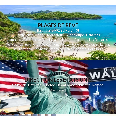
PLAGES DE REVE
Bali
,
Thailande
,
St Martin
,
St
Barthelemy
,
Floride
,
Martinique
,
Guadeloupe
,
Bahamas
,
Jamaique
,
Republique Dominicaine
,
Ile de la Barbade
,
Iles Baleares
,
Ile Maurice
,
Seychelles
,
Ile Reunion
,
Yucatan - Riviera Maya
,
Sri Lanka
,
Las Terrenas
,
Polynesie Française
,
Tahiti
,
Moorea
,
Bora Bora
DIRECTION LES ETATS UNIS
,
,
,
,
Californie
New York
Floride
Hawai
Massachusetts
Nevada
,
,
Colorado
,