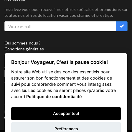
Inscrivez vous pour recevoir nos offres spéciales et promotions sur
toutes nos offres de location vacances charme et prestige.
Qui sommes-nous ?
Conditions générales
Confidentialité
Partenariat
Bonjour Voyageur, C'est la pause cookie!
Sitemap
Notre site Web utilise des cookies essentiels pour
Cookies
assurer son bon fonctionnement et des cookies de
Suivez nous sur
suivi pour comprendre comment vous interagissez
avec lui. Les cookies ne seront placés qu'après votre
accord
Politique de confidentialité
Vacation Key Corp. 2905 Point East Drive #L-215. Aventura.
FLORIDA 33160.
Accepter tout
info@vacationkey.com
Demande
Préférences
d'informations