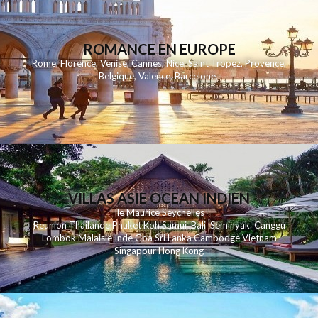
ROMANCE EN EUROPE
Rome
,
Florence
,
Venise
,
Cannes
,
Nice
,
Saint Tropez
,
Provence
,
Belgique
,
Valence
,
Barcelone
,
VILLAS ASIE OCEAN INDIEN
Ile Maurice
Seychelles
Reunion
Thailande
Phuk
et
Koh
Samui
Bali
Seminyak
Canggu
Lombok
Malaisie
Inde
Goa
Sri Lanka
Cambodge
Vietnam
Singapour
Hong Kong