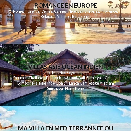
ROMANCE EN EUROPE
Rome
,
Florence
,
Venise
,
Cannes
,
Nice
,
Saint Tropez
,
Provence
,
Belgique
,
Valence
,
Barcelone
,
VILLAS ASIE OCEAN INDIEN
Ile Maurice
Seychelles
Reunion
Thailande
Phuk
et
Koh
Samui
Bali
Seminyak
Canggu
Lombok
Malaisie
Inde
Goa
Sri Lanka
Cambodge
Vietnam
Singapour
Hong Kong
MA VILLA EN MEDITERRANNEE OU