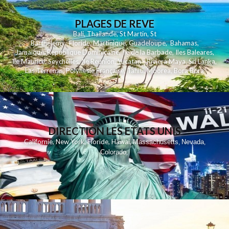
PLAGES DE REVE
Bali
,
Thailande
,
St Martin
,
St
Barthelemy
,
Floride
,
Martinique
,
Guadeloupe
,
Bahamas
,
Jamaique
,
Republique Dominicaine
,
Ile de la Barbade
,
Iles Baleares
,
Ile Maurice
,
Seychelles
,
Ile Reunion
,
Yucatan - Riviera Maya
,
Sri Lanka
,
Las Terrenas
,
Polynesie Française
,
Tahiti
,
Moorea
,
Bora Bora
DIRECTION LES ETATS UNIS
,
,
,
,
Californie
New York
Floride
Hawai
Massachusetts
Nevada
,
,
Colorado
,