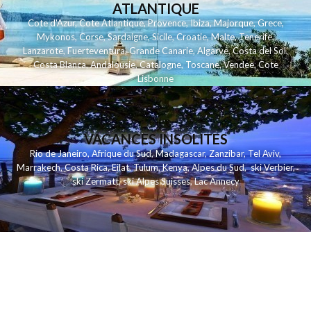
ATLANTIQUE
Cote d'Azur
,
Cote Atlantique
,
Provence
,
Ibiza
,
Majorque
,
Grece
,
Mykonos
,
Corse
,
Sardaigne
,
Sicile
,
Croatie
,
Malte
,
Tenerife
,
Lanzarote
,
Fuerteventura
,
Grande Canarie
,
Algarve
,
Costa del Sol
,
Costa Blanca
,
Andalousie
,
Catalogne
,
Toscane
,
Vendee
,
Cote
Lisbonne
VACANCES INSOLITES
Rio de Janeiro
,
Afrique du Sud
,
Madagascar
,
Zanzibar
,
Tel Aviv
,
Marrakech
,
Costa Rica
,
Eilat
,
Tulum
,
Kenya
,
Alpes du Sud
,
ski Verbier
,
ski Zermatt
,
ski Alpes Suisses
,
Lac Annecy