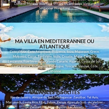
Lombok
Malaisie
Inde
Goa
Sri Lanka
Cambodge
Vietnam
Singapour
Hong Kong
MA VILLA EN MEDITERRANNEE OU
ATLANTIQUE
Cote d'Azur
,
Cote Atlantique
,
Provence
,
Ibiza
,
Majorque
,
Grece
,
Mykonos
,
Corse
,
Sardaigne
,
Sicile
,
Croatie
,
Malte
,
Tenerife
,
Lanzarote
,
Fuerteventura
,
Grande Canarie
,
Algarve
,
Costa del Sol
,
Costa Blanca
,
Andalousie
,
Catalogne
,
Toscane
,
Vendee
,
Cote
Lisbonne
VACANCES INSOLITES
Rio de Janeiro
,
Afrique du Sud
,
Madagascar
,
Zanzibar
,
Tel Aviv
,
Marrakech
,
Costa Rica
,
Eilat
,
Tulum
,
Kenya
,
Alpes du Sud
,
ski Verbier
,
ski Zermatt
,
ski Alpes Suisses
,
Lac Annecy