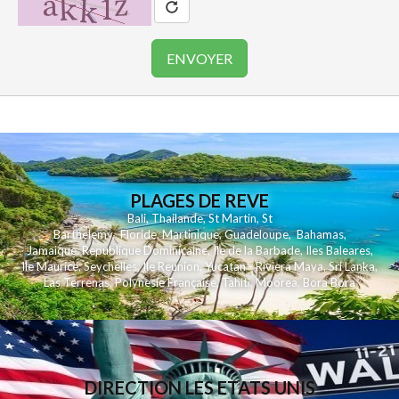
PLAGES DE REVE
Bali
,
Thailande
,
St Martin
,
St
Barthelemy
,
Floride
,
Martinique
,
Guadeloupe
,
Bahamas
,
Jamaique
,
Republique Dominicaine
,
Ile de la Barbade
,
Iles Baleares
,
Ile Maurice
,
Seychelles
,
Ile Reunion
,
Yucatan - Riviera Maya
,
Sri Lanka
,
Las Terrenas
,
Polynesie Française
,
Tahiti
,
Moorea
,
Bora Bora
DIRECTION LES ETATS UNIS