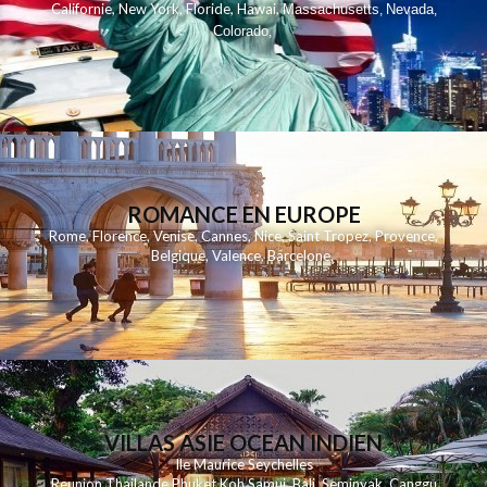
,
,
,
,
Californie
New York
Floride
Hawai
Massachusetts
Nevada
,
,
Colorado
,
ROMANCE EN EUROPE
Rome
,
Florence
,
Venise
,
Cannes
,
Nice
,
Saint Tropez
,
Provence
,
Belgique
,
Valence
,
Barcelone
,
VILLAS ASIE OCEAN INDIEN
Ile Maurice
Seychelles
Reunion
Thailande
Phuk
et
Koh
Samui
Bali
Seminyak
Canggu