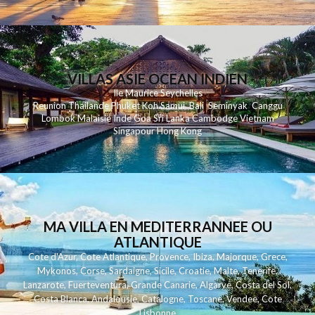
VILLAS ASIE OCEAN INDIEN
Ile Maurice
Seychelles
Reunion
Thailande
Phuk
et
Koh
Samui
Bali
Seminyak
Canggu
Lombok
Malaisie
Inde
Goa
Sri Lanka
Cambodge
Vietnam
Singapour
Hong Kong
MA VILLA EN MEDITERRANNEE OU
ATLANTIQUE
Cote d'Azur
,
Cote Atlantique
,
Provence
,
Ibiza
,
Majorque
,
Grece
,
Mykonos
,
Corse
,
Sardaigne
,
Sicile
,
Croatie
,
Malte
,
Tenerife
,
Lanzarote
,
Fuerteventura
,
Grande Canarie
,
Algarve
,
Costa del Sol
,
Costa Blanca
,
Andalousie
,
Catalogne
,
Toscane
,
Vendee
,
Cote
Lisbonne