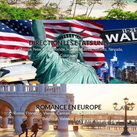
Ile Maurice
,
Seychelles
,
Ile Reunion
,
Yucatan - Riviera Maya
,
Sri Lanka
,
Las Terrenas
,
Polynesie Française
,
Tahiti
,
Moorea
,
Bora Bora
DIRECTION LES ETATS UNIS
,
,
,
,
Californie
New York
Floride
Hawai
Massachusetts
Nevada
,
,
Colorado
,
ROMANCE EN EUROPE
Rome
,
Florence
,
Venise
,
Cannes
,
Nice
,
Saint Tropez
,
Provence
,
Belgique
,
Valence
,
Barcelone
,