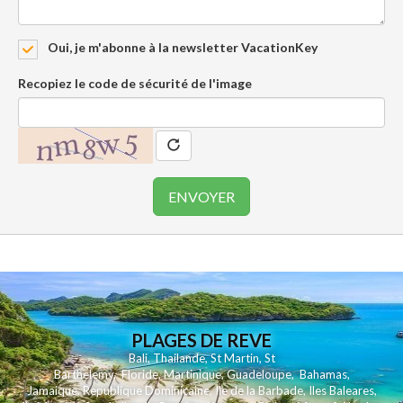
Oui, je m'abonne à la newsletter VacationKey
Recopiez le code de sécurité de l'image
PLAGES DE REVE
Bali
,
Thailande
,
St Martin
,
St
Barthelemy
,
Floride
,
Martinique
,
Guadeloupe
,
Bahamas
,
Jamaique
,
Republique Dominicaine
,
Ile de la Barbade
,
Iles Baleares
,