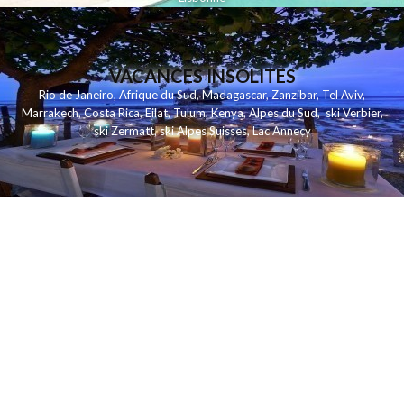
VACANCES INSOLITES
Rio de Janeiro
,
Afrique du Sud
,
Madagascar
,
Zanzibar
,
Tel Aviv
,
Marrakech
,
Costa Rica
,
Eilat
,
Tulum
,
Kenya
,
Alpes du Sud
,
ski Verbier
,
ski Zermatt
,
ski Alpes Suisses
,
Lac Annecy