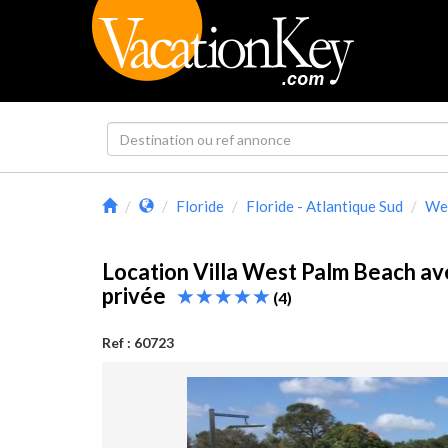
Floride
Floride - Atlantique Sud
We
Location Villa West Palm Beach av
privée
(4)
Ref : 60723