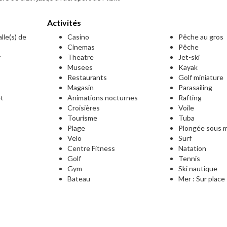
Activités
lle(s) de
Casino
Pêche au gros
Cinemas
Pêche
r
Theatre
Jet-ski
Musees
Kayak
Restaurants
Golf miniature
Magasin
Parasailing
et
Animations nocturnes
Rafting
Croisières
Voile
Tourisme
Tuba
e
Plage
Plongée sous m
Velo
Surf
Centre Fitness
Natation
Golf
Tennis
Gym
Ski nautique
Bateau
Mer : Sur place