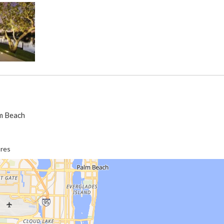
lm Beach
ores