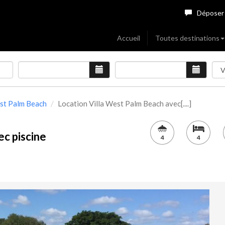
Déposer
Accueil
Toutes destinations
st Palm Beach
Location Villa West Palm Beach avec[....]
ec piscine
4
4