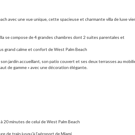
h avec une vue unique, cette spacieuse et charmante villa de luxe vien
villa se compose de 4 grandes chambres dont 2 suites parentales et
 plus grand calme et confort de West Palm Beach
, son jardin accueillant, son patio couvert et ses deux terrasses au mobili
« haut de gamme » avec une décoration élégante.
et à 20 minutes de celui de West Palm Beach
ure de train jusqu'à l'aéroport de Miami