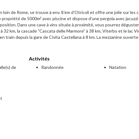
oin de Rome, se trouve à env. 8 km d'Otricoli et offre une jolie sur les c
e propriété de 5000m² avec piscine et dispose d'une pergola avec jacuzzi 
osition. Dans une cave à vins située à proximité, vous pourrez déguster 
o à 32 km, la cascade "Cascata delle Marmore" à 38 km, Viterbo et le lac Vi
en train depuis la gare de Civita Castellana à 8 km. La mezzanine ouverte 
Activités
lle(s) de
Randonnée
Natation
et
e