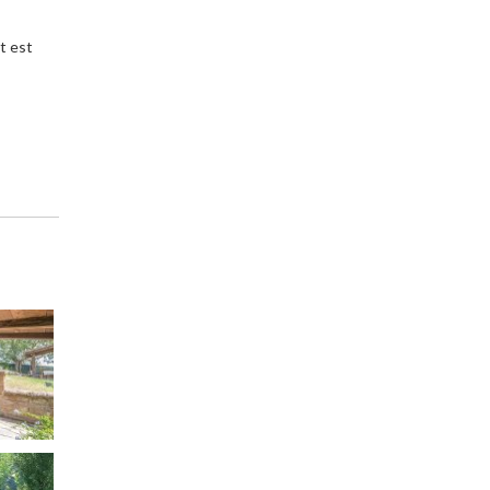
t est