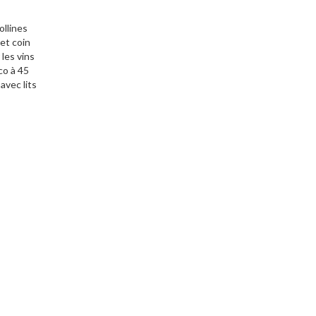
ollines
et coin
les vins
co à 45
avec lits