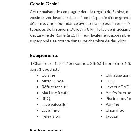
Casale Orsini
Cette maison de campagne dans la région de Sabina, non l
voisines verdoyantes. La maison fait partie d'une grand
détente. Une dépendance avec terrasse est à votre disp
typiques de la région. Otricoli à 8 km, le lac de Braccian
km. La ville de Rome (à 65 km) est facilement accessible 
superposés se trouve dans une chambre de deux lits.
Equipements
4 Chambres, 3 lit(s) 2 personnes, 2 lit(s) 1 personne, 1 Sa
bain, 1 douche(s)
Cuisine
Climatisation
Micro-Onde
Hi-Fi
Réfrigérateur
Lecteur DVD
Machine à café
Accès intern
BBQ
Piscine privé
Lave vaisselle
Parking
Lave linge
Cheminée
Télévision
Jacuzzi
Environnement