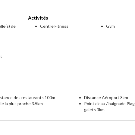
Activités
lle(s) de
Centre Fitness
Gym
et
e
istance des restaurants 100m
Distance Aéroport 8km
lle la plus proche 3.5km
Point d'eau / baignade Pla
galets 3km