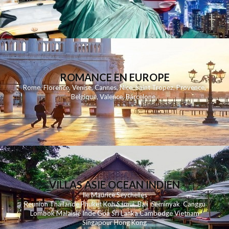
ROMANCE EN EUROPE
Rome
,
Florence
,
Venise
,
Cannes
,
Nice
,
Saint Tropez
,
Provence
,
Belgique
,
Valence
,
Barcelone
,
VILLAS ASIE OCEAN INDIEN
Ile Maurice
Seychelles
Reunion
Thailande
Phuk
et
Koh
Samui
Bali
Seminyak
Canggu
Lombok
Malaisie
Inde
Goa
Sri Lanka
Cambodge
Vietnam
Singapour
Hong Kong