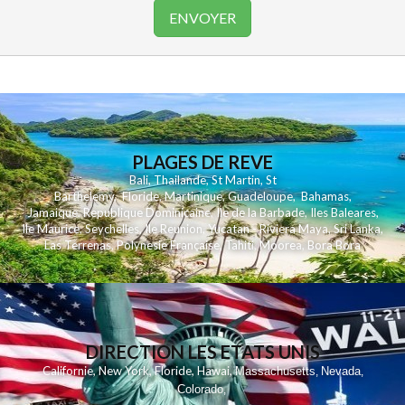
PLAGES DE REVE
Bali
,
Thailande
,
St Martin
,
St
Barthelemy
,
Floride
,
Martinique
,
Guadeloupe
,
Bahamas
,
Jamaique
,
Republique Dominicaine
,
Ile de la Barbade
,
Iles Baleares
,
Ile Maurice
,
Seychelles
,
Ile Reunion
,
Yucatan - Riviera Maya
,
Sri Lanka
,
Las Terrenas
,
Polynesie Française
,
Tahiti
,
Moorea
,
Bora Bora
DIRECTION LES ETATS UNIS
,
,
,
,
Californie
New York
Floride
Hawai
Massachusetts
Nevada
,
,
Colorado
,