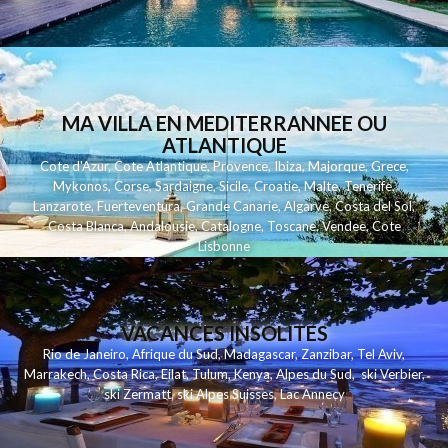
MA VILLA EN MEDITERRANNEE OU
ATLANTIQUE
Cote d'Azur
,
Cote Atlantique
,
Provence
,
Ibiza
,
Majorque
,
Grece
,
Mykonos
,
Corse
,
Sardaigne
,
Sicile
,
Croatie
,
Malte
,
Tenerife
,
Lanzarote
,
Fuerteventura
,
Grande Canarie
,
Algarve
,
Costa del Sol
,
Costa Blanca
,
Andalousie
,
Catalogne
,
Toscane
,
Vendee
,
Cote
Lisbonne
VACANCES INSOLITES
Rio de Janeiro
,
Afrique du Sud
,
Madagascar
,
Zanzibar
,
Tel Aviv
,
Marrakech
,
Costa Rica
,
Eilat
,
Tulum
,
Kenya
,
Alpes du Sud
,
ski Verbier
,
ski Zermatt
,
ski Alpes Suisses
,
Lac Annecy