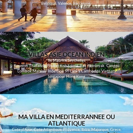
Belgique
,
Valence
,
Barcelone
,
VILLAS ASIE OCEAN INDIEN
Ile Maurice
Seychelles
Reunion
Thailande
Phuk
et
Koh
Samui
Bali
Seminyak
Canggu
Lombok
Malaisie
Inde
Goa
Sri Lanka
Cambodge
Vietnam
Singapour
Hong Kong
MA VILLA EN MEDITERRANNEE OU
ATLANTIQUE
Cote d'Azur
,
Cote Atlantique
,
Provence
,
Ibiza
,
Majorque
,
Grece
,