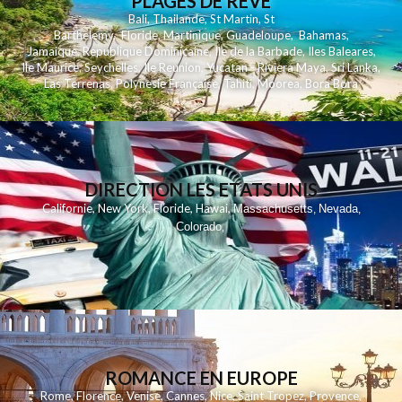
PLAGES DE REVE
Bali
,
Thailande
,
St Martin
,
St
Barthelemy
,
Floride
,
Martinique
,
Guadeloupe
,
Bahamas
,
Jamaique
,
Republique Dominicaine
,
Ile de la Barbade
,
Iles Baleares
,
Ile Maurice
,
Seychelles
,
Ile Reunion
,
Yucatan - Riviera Maya
,
Sri Lanka
,
Las Terrenas
,
Polynesie Française
,
Tahiti
,
Moorea
,
Bora Bora
DIRECTION LES ETATS UNIS
,
,
,
,
Californie
New York
Floride
Hawai
Massachusetts
Nevada
,
,
Colorado
,
ROMANCE EN EUROPE
Rome
,
Florence
,
Venise
,
Cannes
,
Nice
,
Saint Tropez
,
Provence
,