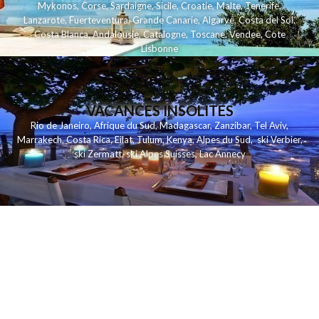
Mykonos
,
Corse
,
Sardaigne
,
Sicile
,
Croatie
,
Malte
,
Tenerife
,
Lanzarote
,
Fuerteventura
,
Grande Canarie
,
Algarve
,
Costa del Sol
,
Costa Blanca
,
Andalousie
,
Catalogne
,
Toscane
,
Vendee
,
Cote
Lisbonne
VACANCES INSOLITES
Rio de Janeiro
,
Afrique du Sud
,
Madagascar
,
Zanzibar
,
Tel Aviv
,
Marrakech
,
Costa Rica
,
Eilat
,
Tulum
,
Kenya
,
Alpes du Sud
,
ski Verbier
,
ski Zermatt
,
ski Alpes Suisses
,
Lac Annecy