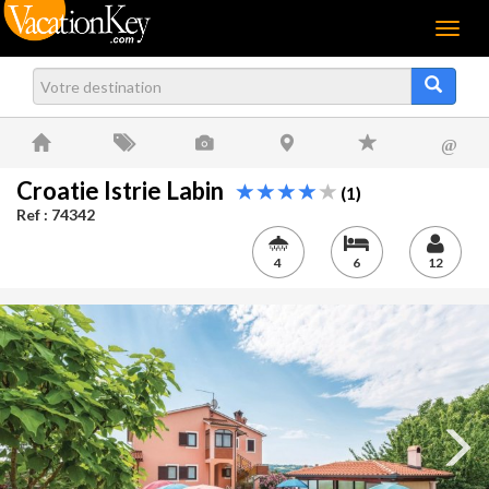
Menu
@
Croatie Istrie Labin
(1)
Ref : 74342
4
6
12
Next