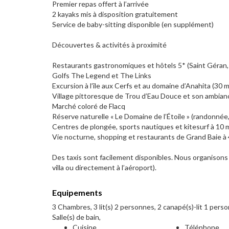
Premier repas offert à l’arrivée
2 kayaks mis à disposition gratuitement
Service de baby-sitting disponible (en supplément)
Découvertes & activités à proximité
Restaurants gastronomiques et hôtels 5* (Saint Géran,
Golfs The Legend et The Links
Excursion à l’île aux Cerfs et au domaine d’Anahita (30 m
Village pittoresque de Trou d’Eau Douce et son ambian
Marché coloré de Flacq
Réserve naturelle « Le Domaine de l’Étoile » (randonnée
Centres de plongée, sports nautiques et kitesurf à 10 
Vie nocturne, shopping et restaurants de Grand Baie à
Des taxis sont facilement disponibles. Nous organisons é
villa ou directement à l’aéroport).
Equipements
3 Chambres, 3 lit(s) 2 personnes, 2 canapé(s)-lit 1 perso
Salle(s) de bain,
Cuisine
Téléphone