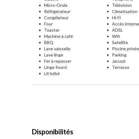
Micro-Onde
Télévision
Réfrigérateur
Climatisation
Congélateur
Hi-Fi
Four
Accès intern
Toaster
ADSL
Machine à café
Wifi
BBQ
Satellite
Lave vaisselle
Piscine privé
Lave linge
Parking
Fer à repasser
Jacuzzi
Linge fourni
Terrasse
Lit bébé
Disponibilités