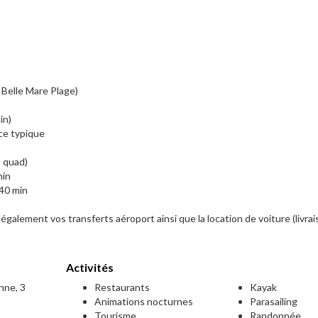
 Belle Mare Plage)
in)
ce typique
, quad)
min
 40 min
galement vos transferts aéroport ainsi que la location de voiture (livrais
Activités
nne, 3
Restaurants
Kayak
Animations nocturnes
Parasailing
Tourisme
Randonnée