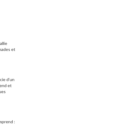
llie
nades et
cie d’un
gend et
ques
omprend :