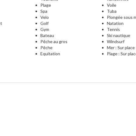
Plage
Voile
Spa
Tuba
Velo
Plongée sous m
et
Golf
Natation
Gym
Tennis
Bateau
Ski nautique
Pêche au gros
Windsurf
e
Pêche
Mer : Sur place
Equitation
Plage : Sur pla