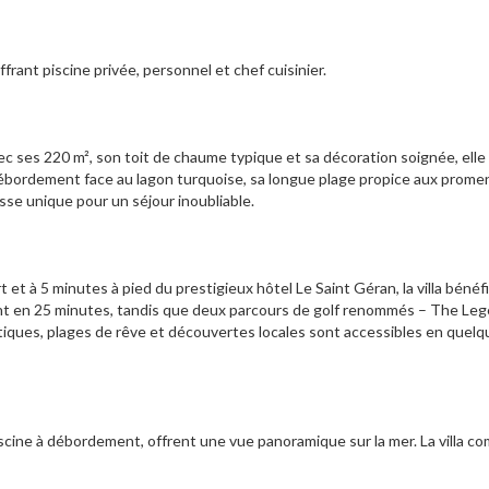
ffrant piscine privée, personnel et chef cuisinier.
vec ses 220 m², son toit de chaume typique et sa décoration soignée, elle a
ébordement face au lagon turquoise, sa longue plage propice aux prome
esse unique pour un séjour inoubliable.
et à 5 minutes à pied du prestigieux hôtel Le Saint Géran, la villa bénéfi
joint en 25 minutes, tandis que deux parcours de golf renommés – The Le
utiques, plages de rêve et découvertes locales sont accessibles en quel
piscine à débordement, offrent une vue panoramique sur la mer. La villa c