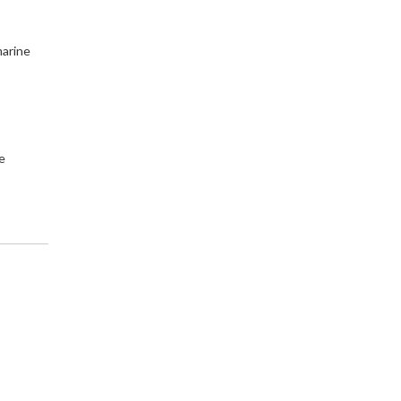
arine
ce