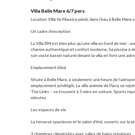
Villa Belle Mare 6/7 pers
Location Villa Ile Maurice pieds dans l'eau à Belle Mare o
Un cadre d’exception
La Villa BM est bien plus qu’une villa en bord de mer : a
charme authentique et confort moderne. Sa piscine à d
son vaste bassin naturel devant la villa en font une adr
Emplacement idéal
Située à Belle Mare, à seulement une heure de l’aéroport 
emplacement privilégié. La ville animée de Flacq se re
The Links – se trouvent à 5 mins en voiture. Sports na
minutes.
Les espaces de vie
La terrasse spacieuse et le salon d’été, ouverts sur la 
3 chambres climatisées avec salles de bains privatives