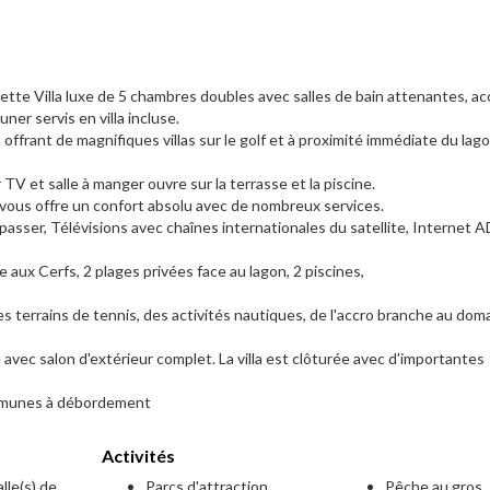
cette Villa luxe de 5 chambres doubles avec salles de bain attenantes, ac
ner servis en villa incluse.
 offrant de magnifiques villas sur le golf et à proximité immédiate du lag
TV et salle à manger ouvre sur la terrasse et la piscine.
 vous offre un confort absolu avec de nombreux services.
epasser, Télévisions avec chaînes internationales du satellite, Internet 
le aux Cerfs, 2 plages privées face au lagon, 2 piscines,
des terrains de tennis, des activités nautiques, de l'accro branche au dom
 avec salon d'extérieur complet. La villa est clôturée avec d'importantes
ommunes à débordement
Activités
lle(s) de
Parcs d'attraction
Pêche au gros