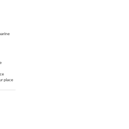
arine
ce
ace
r place