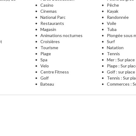
Casino
Pêche
Cinemas
Kayak
National Parc
Randonnée
Restaurants
Voile
Magasin
Tuba
Animations nocturnes
Plongée sous m
et
Croisières
Surf
Tourisme
Natation
Plage
Tennis
e
Spa
Mer : Sur place
Velo
Plage : Sur pla
Centre Fitness
Golf : sur place
Golf
Tennis : Sur pl
Bateau
Commerces : Su