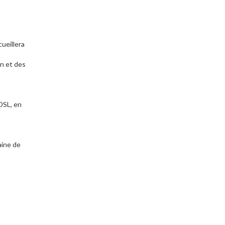
cueillera
on et des
ADSL, en
aine de