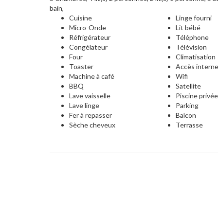
bain,
Cuisine
Linge fourni
Micro-Onde
Lit bébé
Réfrigérateur
Téléphone
Congélateur
Télévision
Four
Climatisation
Toaster
Accès intern
Machine à café
Wifi
BBQ
Satellite
Lave vaisselle
Piscine privé
Lave linge
Parking
Fer à repasser
Balcon
Sèche cheveux
Terrasse