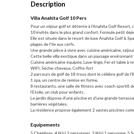
Description
Villa Anahita Golf 10 Pers
Pour un séjour golf et détente à l'Anahita Golf Resort, 
10 invités dans le plus grand confort. Formule petit dejeu
Elle est située dans le resort de luxe Anahita Golf & Spa
plages de l'Ile aux cerfs.
Une grande pièce à vivre avec cuisine américaine, séjour 
Cette belle villa exotique dans un paysage environnant
Cuisine américaine équipée, Lave-linge, Fer et table à r
WIFI, Sèche-cheveux, Coffre-fort
2 parcours de golf de 18 trous dont le célèbre golf de l'î
1 spa, un centre de remise en forme,
8 restaurants, une salle de fitness avec coach sportif, 
l'Etoile, un club pour enfants .
Le jardin dispose d'une piscine et d'une grande terrasse
barrières végétales.
La résidence propose également 2 vastes piscines c
Equipements
5 Chambres, 4 lit(s) 2 personnes, 2 lit(s) 1 personne, 5 Sa