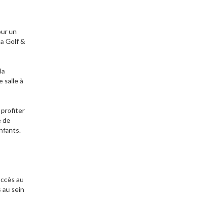
our un
ta Golf &
la
 salle à
 profiter
e de
nfants.
 accès au
s au sein