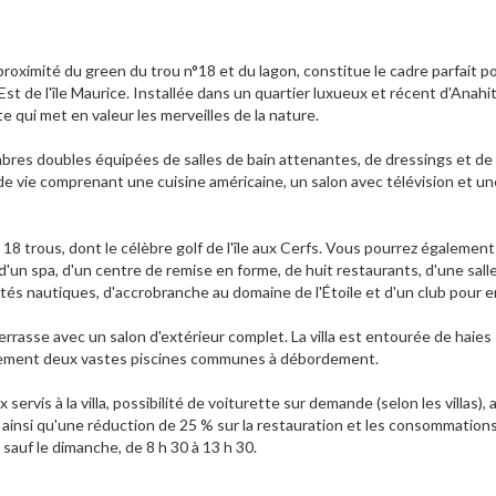
proximité du green du trou n°18 et du lagon, constitue le cadre parfait p
 Est de l'île Maurice. Installée dans un quartier luxueux et récent d'Anahi
e qui met en valeur les merveilles de la nature.
ambres doubles équipées de salles de bain attenantes, de dressings et de 
de vie comprenant une cuisine américaine, un salon avec télévision et une
8 trous, dont le célèbre golf de l'île aux Cerfs. Vous pourrez également
d'un spa, d'un centre de remise en forme, de huit restaurants, d'une sall
vités nautiques, d'accrobranche au domaine de l'Étoile et d'un club pour e
rrasse avec un salon d'extérieur complet. La villa est entourée de haies
également deux vastes piscines communes à débordement.
ervis à la villa, possibilité de voiturette sur demande (selon les villas),
ss, ainsi qu'une réduction de 25 % sur la restauration et les consommation
sauf le dimanche, de 8 h 30 à 13 h 30.