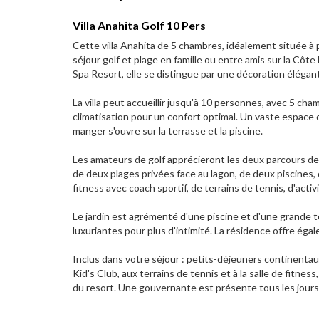
Villa Anahita Golf 10 Pers
Cette villa Anahita de 5 chambres, idéalement située à 
séjour golf et plage en famille ou entre amis sur la Côte
Spa Resort, elle se distingue par une décoration élégant
La villa peut accueillir jusqu'à 10 personnes, avec 5 ch
climatisation pour un confort optimal. Un vaste espace 
manger s'ouvre sur la terrasse et la piscine.
Les amateurs de golf apprécieront les deux parcours de 1
de deux plages privées face au lagon, de deux piscines, 
fitness avec coach sportif, de terrains de tennis, d'acti
Le jardin est agrémenté d'une piscine et d'une grande te
luxuriantes pour plus d'intimité. La résidence offre 
Inclus dans votre séjour : petits-déjeuners continentaux s
Kid's Club, aux terrains de tennis et à la salle de fitne
du resort. Une gouvernante est présente tous les jours 