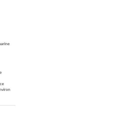
arine
ce
ace
nviron