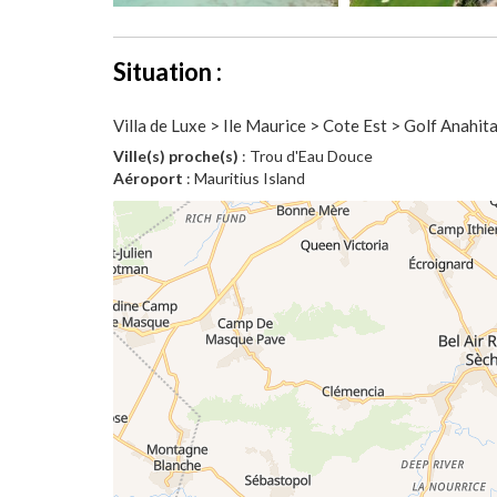
Situation :
Villa de Luxe > Ile Maurice > Cote Est > Golf Anahit
Ville(s) proche(s)
: Trou d'Eau Douce
Aéroport
: Mauritius Island