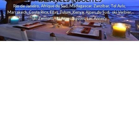
Rio de Janeiro
,
Afrique du Sud
,
Madagascar
,
Zanzibar
,
Tel Aviv
,
Marrakech
,
Costa Rica
,
Eilat
,
Tulum
,
Kenya
,
Alpes du Sud
,
ski Verbier
,
ski Zermatt
,
ski Alpes Suisses
,
Lac Annecy