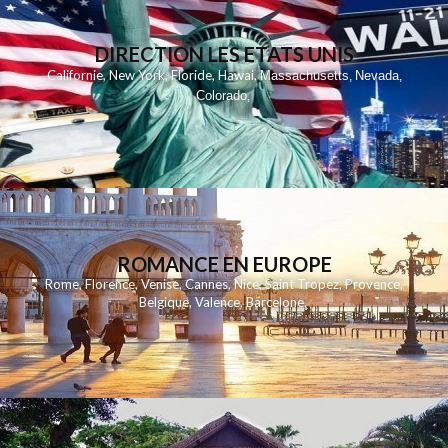
DIRECTION LES ETATS UNIS
,
,
,
,
Californie
New York
Floride
Hawai
Massachusetts
Nevada
,
,
Colorado
,
ROMANCE EN EUROPE
Rome
,
Florence
,
Venise
,
Cannes
,
Nice
,
Saint Tropez
,
Provence
,
Belgique
,
Valence
,
Barcelone
,