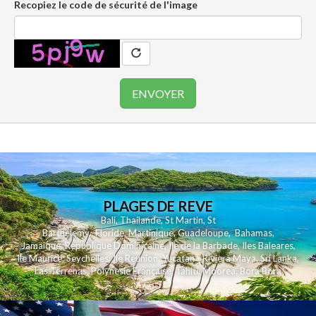
Recopiez le code de sécurité de l'image
PLAGES DE REVE
Bali
,
Thailande
,
St Martin
,
St
Barthelemy
,
Floride
,
Martinique
,
Guadeloupe
,
Bahamas
,
Jamaique
,
Republique Dominicaine
,
Ile de la Barbade
,
Iles Baleares
,
Ile Maurice
,
Seychelles
,
Ile Reunion
,
Yucatan - Riviera Maya
,
Sri Lanka
,
Las Terrenas
,
Polynesie Française
,
Tahiti
,
Moorea
,
Bora Bora