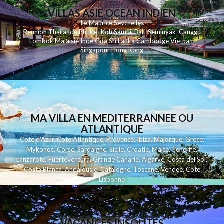
VILLAS ASIE OCEAN INDIEN
Ile Maurice
Seychelles
Reunion
Thailande
Phuk
et
Koh
Samui
Bali
Seminyak
Canggu
Lombok
Malaisie
Inde
Goa
Sri Lanka
Cambodge
Vietnam
Singapour
Hong Kong
MA VILLA EN MEDITERRANNEE OU
ATLANTIQUE
Cote d'Azur
,
Cote Atlantique
,
Provence
,
Ibiza
,
Majorque
,
Grece
,
Mykonos
,
Corse
,
Sardaigne
,
Sicile
,
Croatie
,
Malte
,
Tenerife
,
Lanzarote
,
Fuerteventura
,
Grande Canarie
,
Algarve
,
Costa del Sol
,
Costa Blanca
,
Andalousie
,
Catalogne
,
Toscane
,
Vendee
,
Cote
Lisbonne
VACANCES INSOLITES