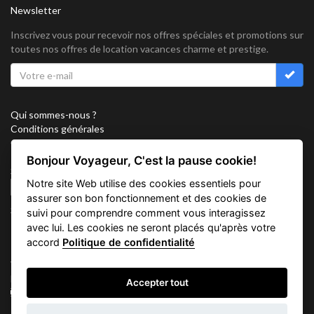
Newsletter
Inscrivez vous pour recevoir nos offres spéciales et promotions sur
toutes nos offres de location vacances charme et prestige.
Qui sommes-nous ?
Conditions générales
Confidentialité
Partenariat
Bonjour Voyageur, C'est la pause cookie!
Sitemap
Notre site Web utilise des cookies essentiels pour
Cookies
assurer son bon fonctionnement et des cookies de
Suivez nous sur
suivi pour comprendre comment vous interagissez
avec lui. Les cookies ne seront placés qu'après votre
accord
Politique de confidentialité
Vacation Key Corp. 2905 Point East Drive #L-215. Aventura.
FLORIDA 33160.
Accepter tout
info@vacationkey.com