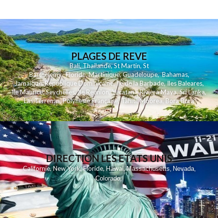
PLAGES DE REVE
Bali
,
Thailande
,
St Martin
,
St
Barthelemy
,
Floride
,
Martinique
,
Guadeloupe
,
Bahamas
,
Jamaique
,
Republique Dominicaine
,
Ile de la Barbade
,
Iles Baleares
,
Ile Maurice
,
Seychelles
,
Ile Reunion
,
Yucatan - Riviera Maya
,
Sri Lanka
,
Las Terrenas
,
Polynesie Française
,
Tahiti
,
Moorea
,
Bora Bora
DIRECTION LES ETATS UNIS
,
,
,
,
Californie
New York
Floride
Hawai
Massachusetts
Nevada
,
,
Colorado
,