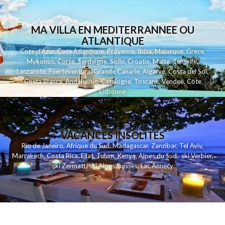
MA VILLA EN MEDITERRANNEE OU
ATLANTIQUE
Cote d'Azur
,
Cote Atlantique
,
Provence
,
Ibiza
,
Majorque
,
Grece
,
Mykonos
,
Corse
,
Sardaigne
,
Sicile
,
Croatie
,
Malte
,
Tenerife
,
Lanzarote
,
Fuerteventura
,
Grande Canarie
,
Algarve
,
Costa del Sol
,
Costa Blanca
,
Andalousie
,
Catalogne
,
Toscane
,
Vendee
,
Cote
Lisbonne
VACANCES INSOLITES
Rio de Janeiro
,
Afrique du Sud
,
Madagascar
,
Zanzibar
,
Tel Aviv
,
Marrakech
,
Costa Rica
,
Eilat
,
Tulum
,
Kenya
,
Alpes du Sud
,
ski Verbier
,
ski Zermatt
,
ski Alpes Suisses
,
Lac Annecy