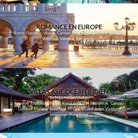
ROMANCE EN EUROPE
Rome
,
Florence
,
Venise
,
Cannes
,
Nice
,
Saint Tropez
,
Provence
,
Belgique
,
Valence
,
Barcelone
,
VILLAS ASIE OCEAN INDIEN
Ile Maurice
Seychelles
Reunion
Thailande
Phuk
et
Koh
Samui
Bali
Seminyak
Canggu
Lombok
Malaisie
Inde
Goa
Sri Lanka
Cambodge
Vietnam
Singapour
Hong Kong