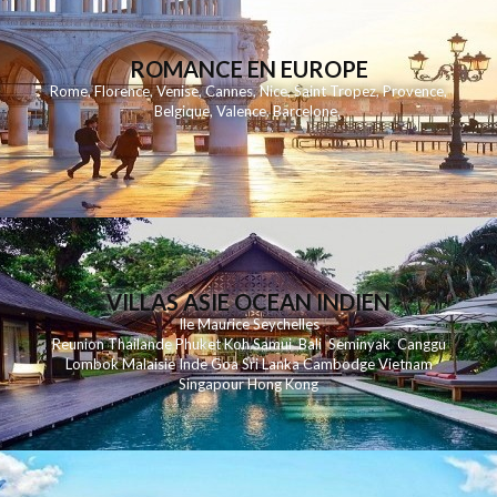
ROMANCE EN EUROPE
Rome
,
Florence
,
Venise
,
Cannes
,
Nice
,
Saint Tropez
,
Provence
,
Belgique
,
Valence
,
Barcelone
,
VILLAS ASIE OCEAN INDIEN
Ile Maurice
Seychelles
Reunion
Thailande
Phuk
et
Koh
Samui
Bali
Seminyak
Canggu
Lombok
Malaisie
Inde
Goa
Sri Lanka
Cambodge
Vietnam
Singapour
Hong Kong