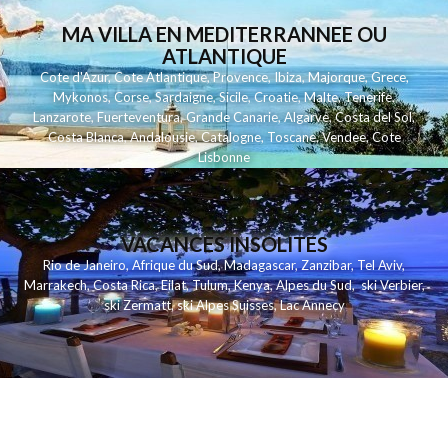
MA VILLA EN MEDITERRANNEE OU
ATLANTIQUE
Cote d'Azur
,
Cote Atlantique
,
Provence
,
Ibiza
,
Majorque
,
Grece
,
Mykonos
,
Corse
,
Sardaigne
,
Sicile
,
Croatie
,
Malte
,
Tenerife
,
Lanzarote
,
Fuerteventura
,
Grande Canarie
,
Algarve
,
Costa del Sol
,
Costa Blanca
,
Andalousie
,
Catalogne
,
Toscane
,
Vendee
,
Cote
Lisbonne
VACANCES INSOLITES
Rio de Janeiro
,
Afrique du Sud
,
Madagascar
,
Zanzibar
,
Tel Aviv
,
Marrakech
,
Costa Rica
,
Eilat
,
Tulum
,
Kenya
,
Alpes du Sud
,
ski Verbier
,
ski Zermatt
,
ski Alpes Suisses
,
Lac Annecy