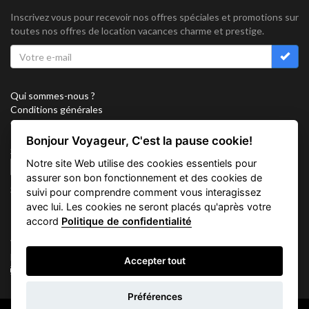
Inscrivez vous pour recevoir nos offres spéciales et promotions sur
toutes nos offres de location vacances charme et prestige.
Qui sommes-nous ?
Conditions générales
Confidentialité
Partenariat
Bonjour Voyageur, C'est la pause cookie!
Sitemap
Notre site Web utilise des cookies essentiels pour
Cookies
assurer son bon fonctionnement et des cookies de
Suivez nous sur
suivi pour comprendre comment vous interagissez
avec lui. Les cookies ne seront placés qu'après votre
accord
Politique de confidentialité
Vacation Key Corp. 2905 Point East Drive #L-215. Aventura.
FLORIDA 33160.
Accepter tout
info@vacationkey.com
Demande
Préférences
d'informations