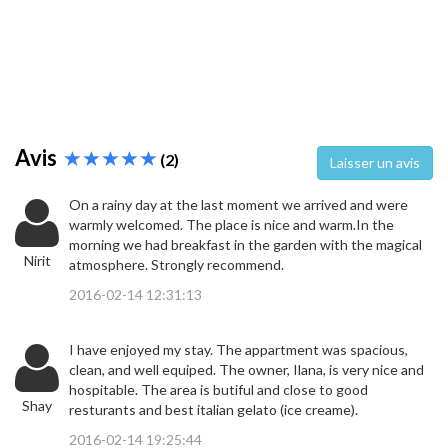
Avis
(2)
Laisser un avis
On a rainy day at the last moment we arrived and were
warmly welcomed. The place is nice and warm.In the
morning we had breakfast in the garden with the magical
Nirit
atmosphere. Strongly recommend.
2016-02-14 12:31:13
I have enjoyed my stay. The appartment was spacious,
clean, and well equiped. The owner, Ilana, is very nice and
hospitable. The area is butiful and close to good
Shay
resturants and best italian gelato (ice creame).
2016-02-14 19:25:44