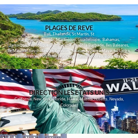
PLAGES DE REVE
Bali
,
Thailande
,
St Martin
,
St
Barthelemy
,
Floride
,
Martinique
,
Guadeloupe
,
Bahamas
,
Jamaique
,
Republique Dominicaine
,
Ile de la Barbade
,
Iles Baleares
,
Ile Maurice
,
Seychelles
,
Ile Reunion
,
Yucatan - Riviera Maya
,
Sri Lanka
,
Las Terrenas
,
Polynesie Française
,
Tahiti
,
Moorea
,
Bora Bora
DIRECTION LES ETATS UNIS
,
,
,
,
Californie
New York
Floride
Hawai
Massachusetts
Nevada
,
,
Colorado
,