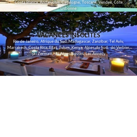
Costa Blanca
,
Andalousie
,
Catalogne
,
Toscane
,
Vendee
,
Cote
Lisbonne
VACANCES INSOLITES
Rio de Janeiro
,
Afrique du Sud
,
Madagascar
,
Zanzibar
,
Tel Aviv
,
Marrakech
,
Costa Rica
,
Eilat
,
Tulum
,
Kenya
,
Alpes du Sud
,
ski Verbier
,
ski Zermatt
,
ski Alpes Suisses
,
Lac Annecy