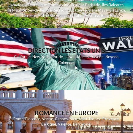
Jamaique
,
Republique Dominicaine
,
Ile de la Barbade
,
Iles Baleares
,
Ile Maurice
,
Seychelles
,
Ile Reunion
,
Yucatan - Riviera Maya
,
Sri Lanka
,
Las Terrenas
,
Polynesie Française
,
Tahiti
,
Moorea
,
Bora Bora
DIRECTION LES ETATS UNIS
,
,
,
,
Californie
New York
Floride
Hawai
Massachusetts
Nevada
,
,
Colorado
,
ROMANCE EN EUROPE
Rome
,
Florence
,
Venise
,
Cannes
,
Nice
,
Saint Tropez
,
Provence
,
Belgique
,
Valence
,
Barcelone
,