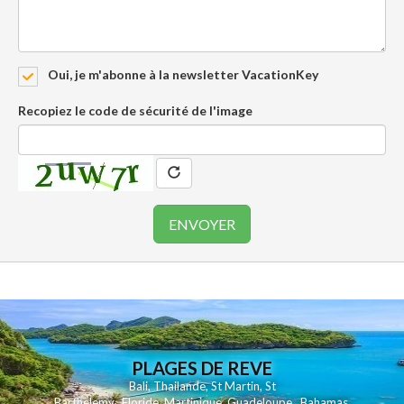
Oui, je m'abonne à la newsletter VacationKey
Recopiez le code de sécurité de l'image
PLAGES DE REVE
Bali
,
Thailande
,
St Martin
,
St
Barthelemy
,
Floride
,
Martinique
,
Guadeloupe
,
Bahamas
,