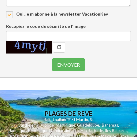
Oui, je m'abonne à la newsletter VacationKey
Recopiez le code de sécurité de l'image
PLAGES DE REVE
Bali
,
Thailande
,
St Martin
,
St
Barthelemy
,
Floride
,
Martinique
,
Guadeloupe
,
Bahamas
,
Jamaique
,
Republique Dominicaine
,
Ile de la Barbade
,
Iles Baleares
,
Ile Maurice
,
Seychelles
,
Ile Reunion
,
Yucatan - Riviera Maya
,
Sri Lanka
,