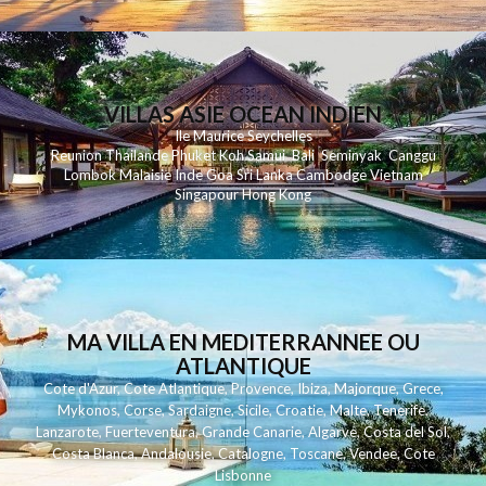
VILLAS ASIE OCEAN INDIEN
Ile Maurice
Seychelles
Reunion
Thailande
Phuk
et
Koh
Samui
Bali
Seminyak
Canggu
Lombok
Malaisie
Inde
Goa
Sri Lanka
Cambodge
Vietnam
Singapour
Hong Kong
MA VILLA EN MEDITERRANNEE OU
ATLANTIQUE
Cote d'Azur
,
Cote Atlantique
,
Provence
,
Ibiza
,
Majorque
,
Grece
,
Mykonos
,
Corse
,
Sardaigne
,
Sicile
,
Croatie
,
Malte
,
Tenerife
,
Lanzarote
,
Fuerteventura
,
Grande Canarie
,
Algarve
,
Costa del Sol
,
Costa Blanca
,
Andalousie
,
Catalogne
,
Toscane
,
Vendee
,
Cote
Lisbonne