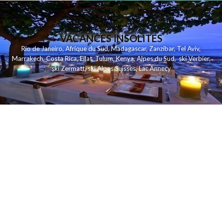
VACANCES INSOLITES
Rio de Janeiro
,
Afrique du Sud
,
Madagascar
,
Zanzibar
,
Tel Aviv
,
Marrakech
,
Costa Rica
,
Eilat
,
Tulum
,
Kenya
,
Alpes du Sud
,
ski Verbier
,
ski Zermatt
,
ski Alpes Suisses
,
Lac Annecy