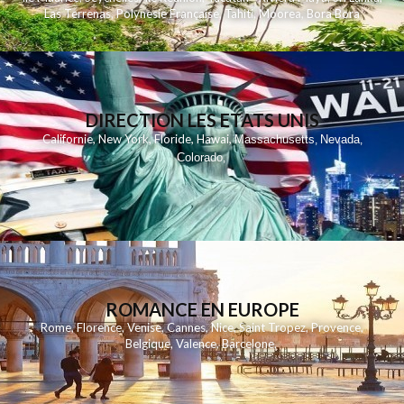
Las Terrenas
,
Polynesie Française
,
Tahiti
,
Moorea
,
Bora Bora
DIRECTION LES ETATS UNIS
,
,
,
,
Californie
New York
Floride
Hawai
Massachusetts
Nevada
,
,
Colorado
,
ROMANCE EN EUROPE
Rome
,
Florence
,
Venise
,
Cannes
,
Nice
,
Saint Tropez
,
Provence
,
Belgique
,
Valence
,
Barcelone
,