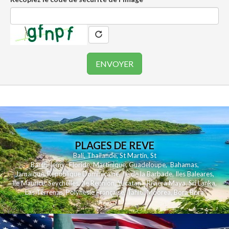
PLAGES DE REVE
Bali
,
Thailande
,
St Martin
,
St
Barthelemy
,
Floride
,
Martinique
,
Guadeloupe
,
Bahamas
,
Jamaique
,
Republique Dominicaine
,
Ile de la Barbade
,
Iles Baleares
,
Ile Maurice
,
Seychelles
,
Ile Reunion
,
Yucatan - Riviera Maya
,
Sri Lanka
,
Las Terrenas
,
Polynesie Française
,
Tahiti
,
Moorea
,
Bora Bora