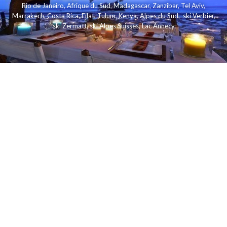
Rio de Janeiro
,
Afrique du Sud
,
Madagascar
,
Zanzibar
,
Tel Aviv
,
Marrakech
,
Costa Rica
,
Eilat
,
Tulum
,
Kenya
,
Alpes du Sud
,
ski Verbier
,
ski Zermatt
,
ski Alpes Suisses
,
Lac Annecy