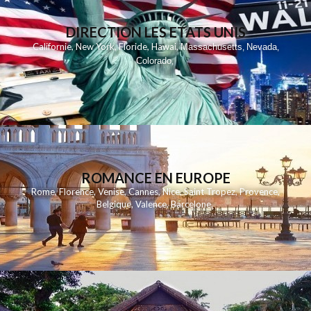
DIRECTION LES ETATS UNIS
,
,
,
,
Californie
New York
Floride
Hawai
Massachusetts
Nevada
,
,
Colorado
,
ROMANCE EN EUROPE
Rome
,
Florence
,
Venise
,
Cannes
,
Nice
,
Saint Tropez
,
Provence
,
Belgique
,
Valence
,
Barcelone
,