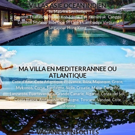
VILLAS ASIE OCEAN INDIEN
Ile Maurice
Seychelles
Reunion
Thailande
Phuk
et
Koh
Samui
Bali
Seminyak
Canggu
Lombok
Malaisie
Inde
Goa
Sri Lanka
Cambodge
Vietnam
Singapour
Hong Kong
MA VILLA EN MEDITERRANNEE OU
ATLANTIQUE
Cote d'Azur
,
Cote Atlantique
,
Provence
,
Ibiza
,
Majorque
,
Grece
,
Mykonos
,
Corse
,
Sardaigne
,
Sicile
,
Croatie
,
Malte
,
Tenerife
,
Lanzarote
,
Fuerteventura
,
Grande Canarie
,
Algarve
,
Costa del Sol
,
Costa Blanca
,
Andalousie
,
Catalogne
,
Toscane
,
Vendee
,
Cote
Lisbonne
VACANCES INSOLITES