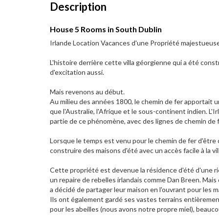
Description
House 5 Rooms in South Dublin
Irlande Location Vacances d'une Propriété majestueus
L'histoire derrière cette villa géorgienne qui a été co
d'excitation aussi.
Mais revenons au début.
Au milieu des années 1800, le chemin de fer apportait u
que l'Australie, l'Afrique et le sous-continent indien. L'I
partie de ce phénomène, avec des lignes de chemin de fer
Lorsque le temps est venu pour le chemin de fer d'être co
construire des maisons d'été avec un accès facile à la ville
Cette propriété est devenue la résidence d'été d'une ric
un repaire de rebelles irlandais comme Dan Breen. Mais d
a décidé de partager leur maison en l'ouvrant pour les ma
Ils ont également gardé ses vastes terrains entièrement
pour les abeilles (nous avons notre propre miel), beauc