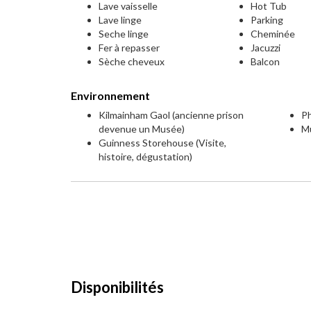
Lave vaisselle
Hot Tub
Lave linge
Parking
Seche linge
Cheminée
Fer à repasser
Jacuzzi
Sèche cheveux
Balcon
Environnement
Kilmainham Gaol (ancienne prison
Ph
devenue un Musée)
Mu
Guinness Storehouse (Visite,
histoire, dégustation)
Disponibilités