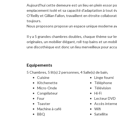
Aujourd'hui cette demeure est un lieu en plein essor p
emplacement isolé et sa capacité d'adaptation à tout év
O'Reilly et Gillian Fallon, travaillent en étroite collabo
toujours.
Nous proposons propose un espace unique moderne ave
Il y a 5 grandes chambres doubles, chaque thème sur l
originales, un mobilier élégant, roll-top bains et un mo
une discothèque est donc un lieu merveilleux pour accuei
Equipements
5 Chambres, 5 lit(s) 2 personnes, 4 Salle(s) de bain,
Cuisine
Linge fourni
Kitchenette
Téléphone
Micro-Onde
Télévision
Congélateur
Hi-Fi
Four
Lecteur DVD
Toaster
Accès intern
Machine à café
Wifi
BBQ
Satellite