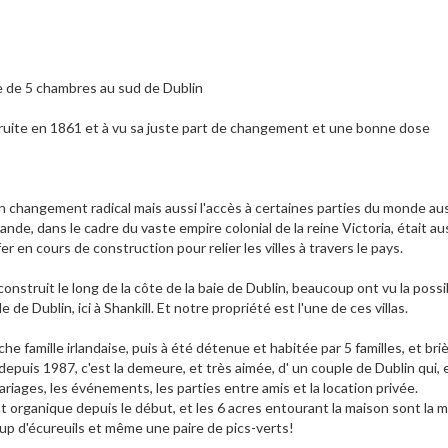
e de 5 chambres au sud de Dublin
nstruite en 1861 et à vu sa juste part de changement et une bonne dose
n changement radical mais aussi l'accès à certaines parties du monde aus
rlande, dans le cadre du vaste empire colonial de la reine Victoria, était a
 en cours de construction pour relier les villes à travers le pays.
nstruit le long de la côte de la baie de Dublin, beaucoup ont vu la possib
 de Dublin, ici à Shankill. Et notre propriété est l'une de ces villas.
he famille irlandaise, puis à été détenue et habitée par 5 familles, et b
epuis 1987, c'est la demeure, et très aimée, d' un couple de Dublin qui,
riages, les événements, les parties entre amis et la location privée.
 organique depuis le début, et les 6 acres entourant la maison sont la 
oup d'écureuils et même une paire de pics-verts!