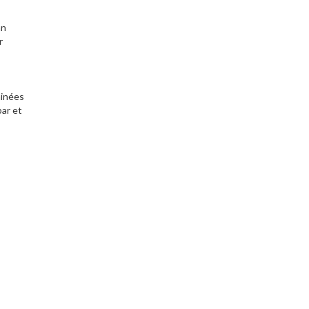
an
r
minées
bar et