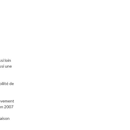
si loin
ussi une
ilité de
rièvement
 en 2007
maison