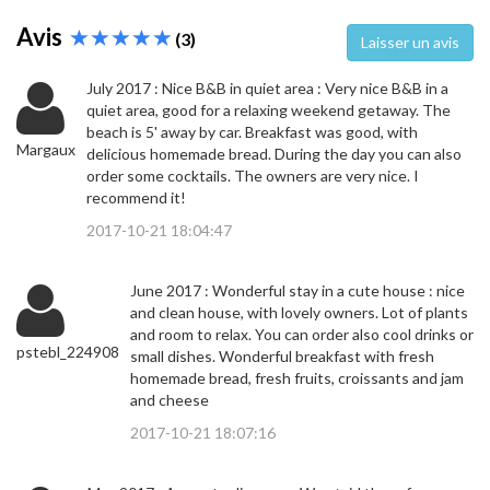
Avis
(3)
Laisser un avis
July 2017 : Nice B&B in quiet area : Very nice B&B in a
quiet area, good for a relaxing weekend getaway. The
beach is 5' away by car. Breakfast was good, with
Margaux
delicious homemade bread. During the day you can also
order some cocktails. The owners are very nice. I
recommend it!
2017-10-21 18:04:47
June 2017 : Wonderful stay in a cute house : nice
and clean house, with lovely owners. Lot of plants
and room to relax. You can order also cool drinks or
pstebl_224908
small dishes. Wonderful breakfast with fresh
homemade bread, fresh fruits, croissants and jam
and cheese
2017-10-21 18:07:16