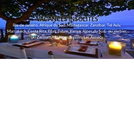
VACANCES INSOLITES
Rio de Janeiro
,
Afrique du Sud
,
Madagascar
,
Zanzibar
,
Tel Aviv
,
Marrakech
,
Costa Rica
,
Eilat
,
Tulum
,
Kenya
,
Alpes du Sud
,
ski Verbier
,
ski Zermatt
,
ski Alpes Suisses
,
Lac Annecy