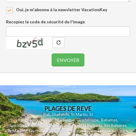
Oui, je m'abonne à la newsletter VacationKey
Recopiez le code de sécurité de l'image
PLAGES DE REVE
Bali
,
Thailande
,
St Martin
,
St
Barthelemy
,
Floride
,
Martinique
,
Guadeloupe
,
Bahamas
,
Jamaique
,
Republique Dominicaine
,
Ile de la Barbade
,
Iles Baleares
,
Ile Maurice
,
Seychelles
,
Ile Reunion
,
Yucatan - Riviera Maya
,
Sri Lanka
,