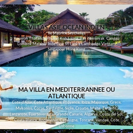
VILLAS ASIE OCEAN INDIEN
Ile Maurice
Seychelles
Reunion
Thailande
Phuk
et
Koh
Samui
Bali
Seminyak
Canggu
Lombok
Malaisie
Inde
Goa
Sri Lanka
Cambodge
Vietnam
Singapour
Hong Kong
MA VILLA EN MEDITERRANNEE OU
ATLANTIQUE
Cote d'Azur
,
Cote Atlantique
,
Provence
,
Ibiza
,
Majorque
,
Grece
,
Mykonos
,
Corse
,
Sardaigne
,
Sicile
,
Croatie
,
Malte
,
Tenerife
,
Lanzarote
,
Fuerteventura
,
Grande Canarie
,
Algarve
,
Costa del Sol
,
Costa Blanca
,
Andalousie
,
Catalogne
,
Toscane
,
Vendee
,
Cote
Lisbonne