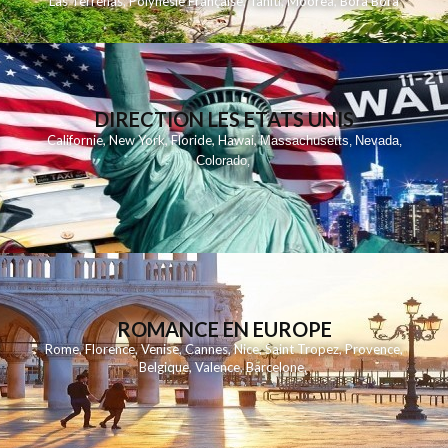
Las Terrenas
,
Polynesie Française
,
Tahiti
,
Moorea
,
Bora Bora
DIRECTION LES ETATS UNIS
,
,
,
,
Californie
New York
Floride
Hawai
Massachusetts
Nevada
,
,
Colorado
,
ROMANCE EN EUROPE
Rome
,
Florence
,
Venise
,
Cannes
,
Nice
,
Saint Tropez
,
Provence
,
Belgique
,
Valence
,
Barcelone
,