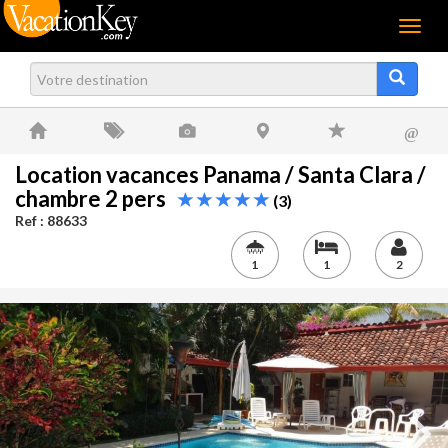
Menu
@
Location vacances Panama / Santa Clara /
chambre 2 pers
(3)
Ref : 88633
1
1
2