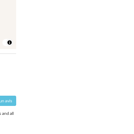
un avis
 and all