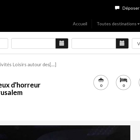
Déposer
Accueil
Toutes destinations
ivités Loisirs autour des[....]
jeux d'horreur
0
0
érusalem