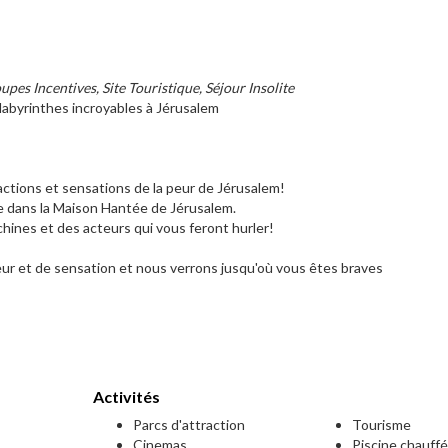
upes Incentives, Site Touristique, Séjour Insolite
s labyrinthes incroyables à Jérusalem
ractions et sensations de la peur de Jérusalem!
rie dans la Maison Hantée de Jérusalem.
hines et des acteurs qui vous feront hurler!
eur et de sensation et nous verrons jusqu'où vous êtes braves
Activités
Parcs d'attraction
Tourisme
Cinemas
Piscine chauff