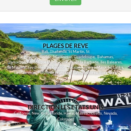
PLAGES DE REVE
Bali
,
Thailande
,
St Martin
,
St
Barthelemy
,
Floride
,
Martinique
,
Guadeloupe
,
Bahamas
,
Jamaique
,
Republique Dominicaine
,
Ile de la Barbade
,
Iles Baleares
,
Ile Maurice
,
Seychelles
,
Ile Reunion
,
Yucatan - Riviera Maya
,
Sri Lanka
,
Las Terrenas
,
Polynesie Française
,
Tahiti
,
Moorea
,
Bora Bora
DIRECTION LES ETATS UNIS
,
,
,
,
Californie
New York
Floride
Hawai
Massachusetts
Nevada
,
,
Colorado
,