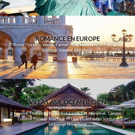
ROMANCE EN EUROPE
Rome
,
Florence
,
Venise
,
Cannes
,
Nice
,
Saint Tropez
,
Provence
,
Belgique
,
Valence
,
Barcelone
,
VILLAS ASIE OCEAN INDIEN
Ile Maurice
Seychelles
Reunion
Thailande
Phuk
et
Koh
Samui
Bali
Seminyak
Canggu
Lombok
Malaisie
Inde
Goa
Sri Lanka
Cambodge
Vietnam
Singapour
Hong Kong