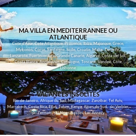
MA VILLA EN MEDITERRANNEE OU
ATLANTIQUE
Cote d'Azur
,
Cote Atlantique
,
Provence
,
Ibiza
,
Majorque
,
Grece
,
Mykonos
,
Corse
,
Sardaigne
,
Sicile
,
Croatie
,
Malte
,
Tenerife
,
Lanzarote
,
Fuerteventura
,
Grande Canarie
,
Algarve
,
Costa del Sol
,
Costa Blanca
,
Andalousie
,
Catalogne
,
Toscane
,
Vendee
,
Cote
Lisbonne
VACANCES INSOLITES
Rio de Janeiro
,
Afrique du Sud
,
Madagascar
,
Zanzibar
,
Tel Aviv
,
Marrakech
,
Costa Rica
,
Eilat
,
Tulum
,
Kenya
,
Alpes du Sud
,
ski Verbier
,
ski Zermatt
,
ski Alpes Suisses
,
Lac Annecy