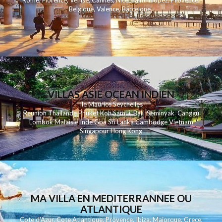
Rome
,
Florence
,
Venise
,
Cannes
,
Nice
,
Saint Tropez
,
Provence
,
Belgique
,
Valence
,
Barcelone
,
VILLAS ASIE OCEAN INDIEN
Ile Maurice
Seychelles
Reunion
Thailande
Phuk
et
Koh
Samui
Bali
Seminyak
Canggu
Lombok
Malaisie
Inde
Goa
Sri Lanka
Cambodge
Vietnam
Singapour
Hong Kong
MA VILLA EN MEDITERRANNEE OU
ATLANTIQUE
Cote d'Azur
,
Cote Atlantique
,
Provence
,
Ibiza
,
Majorque
,
Grece
,