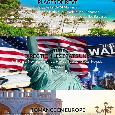
PLAGES DE REVE
Bali
,
Thailande
,
St Martin
,
St
Barthelemy
,
Floride
,
Martinique
,
Guadeloupe
,
Bahamas
,
Jamaique
,
Republique Dominicaine
,
Ile de la Barbade
,
Iles Baleares
,
Ile Maurice
,
Seychelles
,
Ile Reunion
,
Yucatan - Riviera Maya
,
Sri Lanka
,
Las Terrenas
,
Polynesie Française
,
Tahiti
,
Moorea
,
Bora Bora
DIRECTION LES ETATS UNIS
,
,
,
,
Californie
New York
Floride
Hawai
Massachusetts
Nevada
,
,
Colorado
,
ROMANCE EN EUROPE