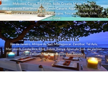
Mykonos
,
Corse
,
Sardaigne
,
Sicile
,
Croatie
,
Malte
,
Tenerife
,
Lanzarote
,
Fuerteventura
,
Grande Canarie
,
Algarve
,
Costa del Sol
,
Costa Blanca
,
Andalousie
,
Catalogne
,
Toscane
,
Vendee
,
Cote
Lisbonne
VACANCES INSOLITES
Rio de Janeiro
,
Afrique du Sud
,
Madagascar
,
Zanzibar
,
Tel Aviv
,
Marrakech
,
Costa Rica
,
Eilat
,
Tulum
,
Kenya
,
Alpes du Sud
,
ski Verbier
,
ski Zermatt
,
ski Alpes Suisses
,
Lac Annecy