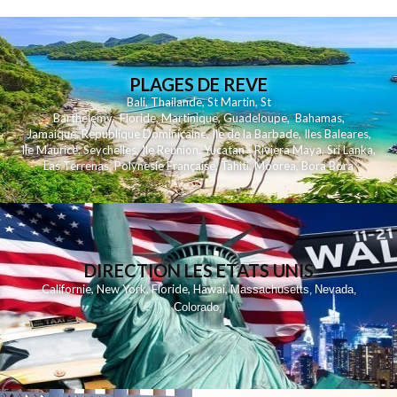
PLAGES DE REVE
Bali
,
Thailande
,
St Martin
,
St
Barthelemy
,
Floride
,
Martinique
,
Guadeloupe
,
Bahamas
,
Jamaique
,
Republique Dominicaine
,
Ile de la Barbade
,
Iles Baleares
,
Ile Maurice
,
Seychelles
,
Ile Reunion
,
Yucatan - Riviera Maya
,
Sri Lanka
,
Las Terrenas
,
Polynesie Française
,
Tahiti
,
Moorea
,
Bora Bora
DIRECTION LES ETATS UNIS
,
,
,
,
Californie
New York
Floride
Hawai
Massachusetts
Nevada
,
,
Colorado
,