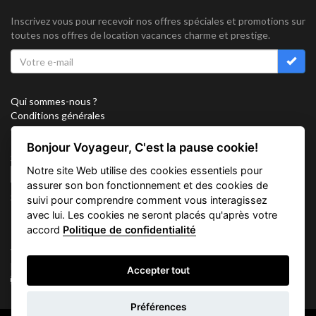
Inscrivez vous pour recevoir nos offres spéciales et promotions sur
toutes nos offres de location vacances charme et prestige.
Qui sommes-nous ?
Conditions générales
Confidentialité
Partenariat
Bonjour Voyageur, C'est la pause cookie!
Sitemap
Notre site Web utilise des cookies essentiels pour
Cookies
assurer son bon fonctionnement et des cookies de
Suivez nous sur
suivi pour comprendre comment vous interagissez
avec lui. Les cookies ne seront placés qu'après votre
accord
Politique de confidentialité
Vacation Key Corp. 2905 Point East Drive #L-215. Aventura.
FLORIDA 33160.
Accepter tout
info@vacationkey.com
Demande
Préférences
d'informations