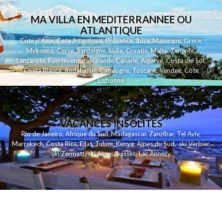
MA VILLA EN MEDITERRANNEE OU
ATLANTIQUE
Cote d'Azur
,
Cote Atlantique
,
Provence
,
Ibiza
,
Majorque
,
Grece
,
Mykonos
,
Corse
,
Sardaigne
,
Sicile
,
Croatie
,
Malte
,
Tenerife
,
Lanzarote
,
Fuerteventura
,
Grande Canarie
,
Algarve
,
Costa del Sol
,
Costa Blanca
,
Andalousie
,
Catalogne
,
Toscane
,
Vendee
,
Cote
Lisbonne
VACANCES INSOLITES
Rio de Janeiro
,
Afrique du Sud
,
Madagascar
,
Zanzibar
,
Tel Aviv
,
Marrakech
,
Costa Rica
,
Eilat
,
Tulum
,
Kenya
,
Alpes du Sud
,
ski Verbier
,
ski Zermatt
,
ski Alpes Suisses
,
Lac Annecy