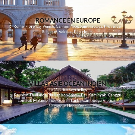
ROMANCE EN EUROPE
Rome
,
Florence
,
Venise
,
Cannes
,
Nice
,
Saint Tropez
,
Provence
,
Belgique
,
Valence
,
Barcelone
,
VILLAS ASIE OCEAN INDIEN
Ile Maurice
Seychelles
Reunion
Thailande
Phuk
et
Koh
Samui
Bali
Seminyak
Canggu
Lombok
Malaisie
Inde
Goa
Sri Lanka
Cambodge
Vietnam
Singapour
Hong Kong