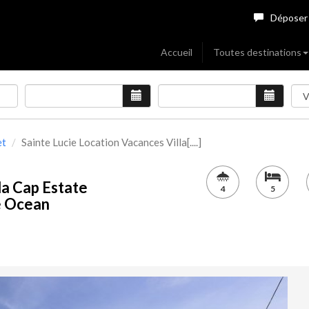
Déposer
Accueil
Toutes destinations
et
Sainte Lucie Location Vacances Villa[....]
la Cap Estate
4
5
ue Ocean