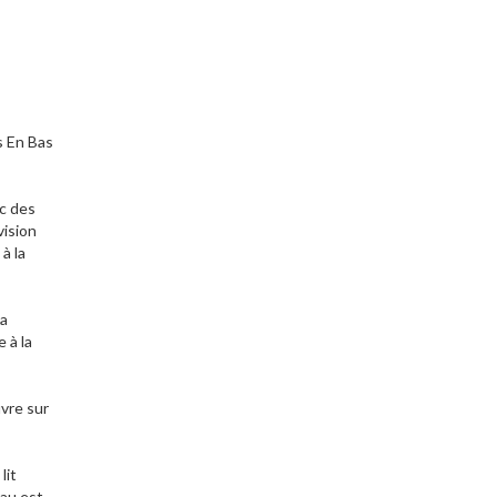
s En Bas
ec des
vision
à la
la
 à la
uvre sur
lit
eau est