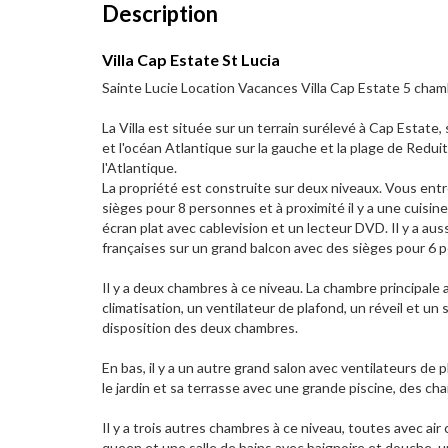
Description
Villa Cap Estate St Lucia
Sainte Lucie Location Vacances Villa Cap Estate 5 cham
La Villa est située sur un terrain surélevé à Cap Estate,
et l'océan Atlantique sur la gauche et la plage de Reduit 
l'Atlantique.
La propriété est construite sur deux niveaux. Vous ent
sièges pour 8 personnes et à proximité il y a une cuisin
écran plat avec cablevision et un lecteur DVD. Il y a aus
françaises sur un grand balcon avec des sièges pour 6 pe
Il y a deux chambres à ce niveau. La chambre principale a
climatisation, un ventilateur de plafond, un réveil et un
disposition des deux chambres.
En bas, il y a un autre grand salon avec ventilateurs de 
le jardin et sa terrasse avec une grande piscine, des ch
Il y a trois autres chambres à ce niveau, toutes avec air
queen et une salle de bains avec baignoire et douche, un