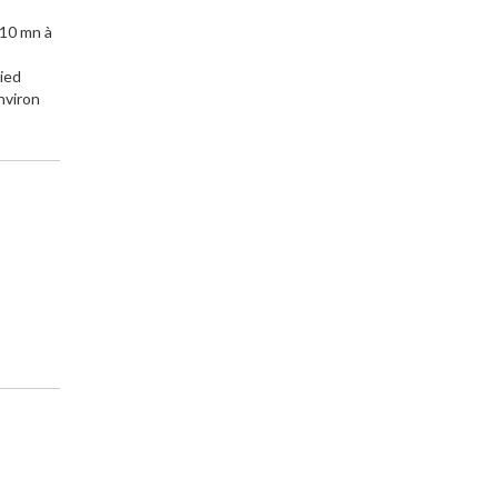
 10 mn à
pied
nviron