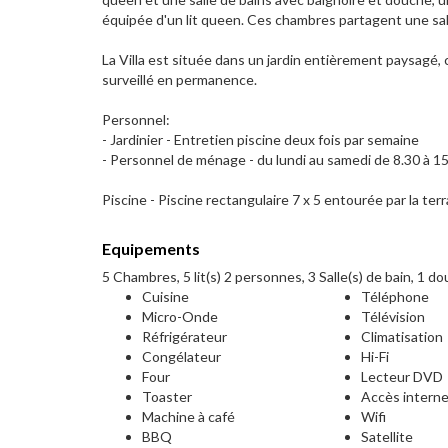
équipée d'un lit queen. Ces chambres partagent une sall
La Villa est située dans un jardin entièrement paysagé, 
surveillé en permanence.
Personnel:
- Jardinier - Entretien piscine deux fois par semaine
- Personnel de ménage - du lundi au samedi de 8.30 à 15
Piscine - Piscine rectangulaire 7 x 5 entourée par la ter
Equipements
5 Chambres, 5 lit(s) 2 personnes, 3 Salle(s) de bain, 1 d
Cuisine
Téléphone
Micro-Onde
Télévision
Réfrigérateur
Climatisation
Congélateur
Hi-Fi
Four
Lecteur DVD
Toaster
Accès intern
Machine à café
Wifi
BBQ
Satellite