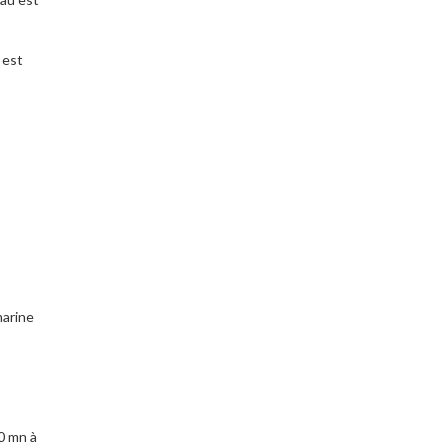
 est
arine
0 mn à