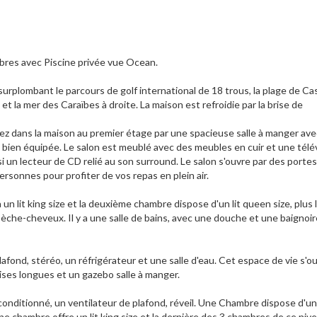
bres avec Piscine privée vue Ocean.
 surplombant le parcours de golf international de 18 trous, la plage de Ca
et la mer des Caraïbes à droite. La maison est refroidie par la brise de
rez dans la maison au premier étage par une spacieuse salle à manger av
e bien équipée. Le salon est meublé avec des meubles en cuir et une télé
si un lecteur de CD relié au son surround. Le salon s'ouvre par des portes 
rsonnes pour profiter de vos repas en plein air.
 un lit king size et la deuxième chambre dispose d'un lit queen size, plus 
 sèche-cheveux. Il y a une salle de bains, avec une douche et une baignoire
plafond, stéréo, un réfrigérateur et une salle d'eau. Cet espace de vie s'o
aises longues et un gazebo salle à manger.
 conditionné, un ventilateur de plafond, réveil. Une Chambre dispose d'un 
e chambre offre un lit king size et la dernière des 3 chambres de ce niv