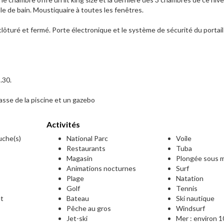
e de bain. Moustiquaire à toutes les fenêtres.
clôturé et fermé. Porte électronique et le système de sécurité du portail
.30.
rasse de la piscine et un gazebo
Activités
ouche(s)
National Parc
Voile
Restaurants
Tuba
Magasin
Plongée sous m
Animations nocturnes
Surf
Plage
Natation
Golf
Tennis
et
Bateau
Ski nautique
Pêche au gros
Windsurf
Jet-ski
Mer : environ 1