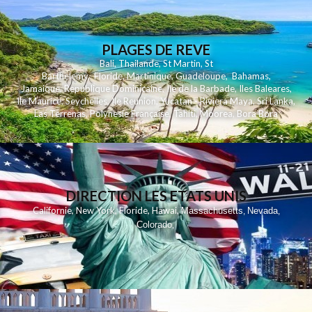
PLAGES DE REVE
Bali
,
Thailande
,
St Martin
,
St
Barthelemy
,
Floride
,
Martinique
,
Guadeloupe
,
Bahamas
,
Jamaique
,
Republique Dominicaine
,
Ile de la Barbade
,
Iles Baleares
,
Ile Maurice
,
Seychelles
,
Ile Reunion
,
Yucatan - Riviera Maya
,
Sri Lanka
,
Las Terrenas
,
Polynesie Française
,
Tahiti
,
Moorea
,
Bora Bora
DIRECTION LES ETATS UNIS
,
,
,
,
Californie
New York
Floride
Hawai
Massachusetts
Nevada
,
,
Colorado
,