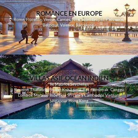
ROMANCE EN EUROPE
Rome
,
Florence
,
Venise
,
Cannes
,
Nice
,
Saint Tropez
,
Provence
,
Belgique
,
Valence
,
Barcelone
,
VILLAS ASIE OCEAN INDIEN
Ile Maurice
Seychelles
Reunion
Thailande
Phuk
et
Koh
Samui
Bali
Seminyak
Canggu
Lombok
Malaisie
Inde
Goa
Sri Lanka
Cambodge
Vietnam
Singapour
Hong Kong