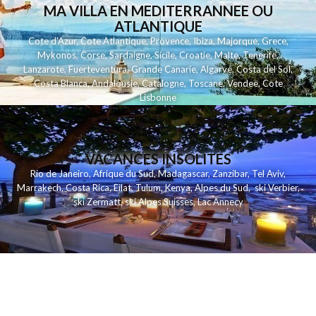
MA VILLA EN MEDITERRANNEE OU
ATLANTIQUE
Cote d'Azur
,
Cote Atlantique
,
Provence
,
Ibiza
,
Majorque
,
Grece
,
Mykonos
,
Corse
,
Sardaigne
,
Sicile
,
Croatie
,
Malte
,
Tenerife
,
Lanzarote
,
Fuerteventura
,
Grande Canarie
,
Algarve
,
Costa del Sol
,
Costa Blanca
,
Andalousie
,
Catalogne
,
Toscane
,
Vendee
,
Cote
Lisbonne
VACANCES INSOLITES
Rio de Janeiro
,
Afrique du Sud
,
Madagascar
,
Zanzibar
,
Tel Aviv
,
Marrakech
,
Costa Rica
,
Eilat
,
Tulum
,
Kenya
,
Alpes du Sud
,
ski Verbier
,
ski Zermatt
,
ski Alpes Suisses
,
Lac Annecy