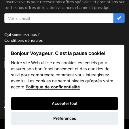
Inscrivez vous pour recevoir nos offres spéciales et promotions sur
toutes nos offres de location vacances charme et prestige.
Qui sommes-nous ?
Conditions générales
Confidentialité
Partenariat
Bonjour Voyageur, C'est la pause cookie!
Sitemap
Notre site Web utilise des cookies essentiels pour
Cookies
assurer son bon fonctionnement et des cookies de
Suivez nous sur
suivi pour comprendre comment vous interagissez
avec lui. Les cookies ne seront placés qu'après votre
accord
Politique de confidentialité
Vacation Key Corp. 2905 Point East Drive #L-215. Aventura.
FLORIDA 33160.
Accepter tout
info@vacationkey.com
Demande
Préférences
d'informations
Copyright © 2026 Vacation Key Corp.