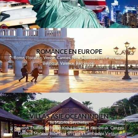
ROMANCE EN EUROPE
Rome
,
Florence
,
Venise
,
Cannes
,
Nice
,
Saint Tropez
,
Provence
,
Belgique
,
Valence
,
Barcelone
,
VILLAS ASIE OCEAN INDIEN
Ile Maurice
Seychelles
Reunion
Thailande
Phuk
et
Koh
Samui
Bali
Seminyak
Canggu
Lombok
Malaisie
Inde
Goa
Sri Lanka
Cambodge
Vietnam