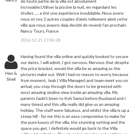
de toute partie de la villa est absolument
incroyable.Utiliser la piscine la nuit, en regardant les
étoiles ..... a été une expérience inoubliable. Nous avons
nous et nos 2 autres couples d'amis tellement aimé cette
villa que nous avaons deja decidé de revenir l'an prochain.
Nancy Tours, France
2016-12-21 17:45:28
Having found the villa online and quickly booked to secure
our dates, I will admit, I got nervous. Nervous that despite
the price bracket, would the villa be as amazing as the
Hen &
pictures make out. Well I had no reason to worry, because
Shell
from moment, Jeab ( Villa Manager) and team meet you on
arrival, you step through the doors to be greeted with
most amazing skyline view inside an amazing villa. My
parents hadn't been to Koh Samui before (husband and I
many times) and this villa really did give us an amazing
holiday. The staff were fabulous, and whilst the villa is up a
steep hill - for me this is an easy compromise to make for
the pure luxury of the villa, the stunning setting and the
space you get. I definitely would go back to the Villa