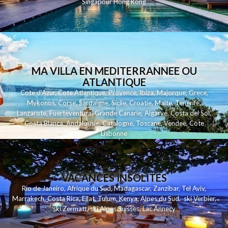
Singapour
Hong Kong
MA VILLA EN MEDITERRANNEE OU
ATLANTIQUE
Cote d'Azur
,
Cote Atlantique
,
Provence
,
Ibiza
,
Majorque
,
Grece
,
Mykonos
,
Corse
,
Sardaigne
,
Sicile
,
Croatie
,
Malte
,
Tenerife
,
Lanzarote
,
Fuerteventura
,
Grande Canarie
,
Algarve
,
Costa del Sol
,
Costa Blanca
,
Andalousie
,
Catalogne
,
Toscane
,
Vendee
,
Cote
Lisbonne
VACANCES INSOLITES
Rio de Janeiro
,
Afrique du Sud
,
Madagascar
,
Zanzibar
,
Tel Aviv
,
Marrakech
,
Costa Rica
,
Eilat
,
Tulum
,
Kenya
,
Alpes du Sud
,
ski Verbier
,
ski Zermatt
,
ski Alpes Suisses
,
Lac Annecy