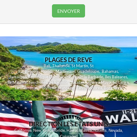
PLAGES DE REVE
Bali
,
Thailande
,
St Martin
,
St
Barthelemy
,
Floride
,
Martinique
,
Guadeloupe
,
Bahamas
,
Jamaique
,
Republique Dominicaine
,
Ile de la Barbade
,
Iles Baleares
,
Ile Maurice
,
Seychelles
,
Ile Reunion
,
Yucatan - Riviera Maya
,
Sri Lanka
,
Las Terrenas
,
Polynesie Française
,
Tahiti
,
Moorea
,
Bora Bora
DIRECTION LES ETATS UNIS
,
,
,
,
Californie
New York
Floride
Hawai
Massachusetts
Nevada
,
,
Colorado
,