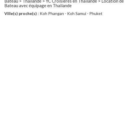
Bateau > Thailande > YC Croisieres en Thaïlande > Location de
Bateau avec équipage en Thailande
Ville(s) proche(s)
: Koh Phangan - Koh Samui - Phuket