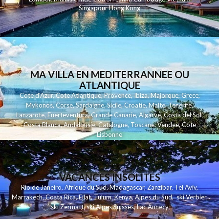
Singapour
Hong Kong
MA VILLA EN MEDITERRANNEE OU
ATLANTIQUE
Cote d'Azur
,
Cote Atlantique
,
Provence
,
Ibiza
,
Majorque
,
Grece
,
Mykonos
,
Corse
,
Sardaigne
,
Sicile
,
Croatie
,
Malte
,
Tenerife
,
Lanzarote
,
Fuerteventura
,
Grande Canarie
,
Algarve
,
Costa del Sol
,
Costa Blanca
,
Andalousie
,
Catalogne
,
Toscane
,
Vendee
,
Cote
Lisbonne
VACANCES INSOLITES
Rio de Janeiro
,
Afrique du Sud
,
Madagascar
,
Zanzibar
,
Tel Aviv
,
Marrakech
,
Costa Rica
,
Eilat
,
Tulum
,
Kenya
,
Alpes du Sud
,
ski Verbier
,
ski Zermatt
,
ski Alpes Suisses
,
Lac Annecy