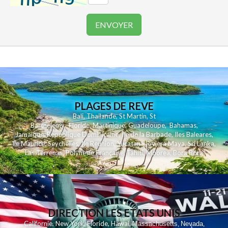
PLAGES DE REVE
Bali
,
Thailande
,
St Martin
,
St
Barthelemy
,
Floride
,
Martinique
,
Guadeloupe
,
Bahamas
,
Jamaique
,
Republique Dominicaine
,
Ile de la Barbade
,
Iles Baleares
,
Ile Maurice
,
Seychelles
,
Ile Reunion
,
Yucatan - Riviera Maya
,
Sri Lanka
,
Las Terrenas
,
Polynesie Française
,
Tahiti
,
Moorea
,
Bora Bora
DIRECTION LES ETATS UNIS
,
,
,
,
Californie
New York
Floride
Hawai
Massachusetts
Nevada
,
,