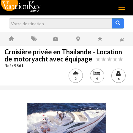
Menu
@
Croisière privée en Thailande - Location
de motoryacht avec équipage
Ref : 9561
2
4
6