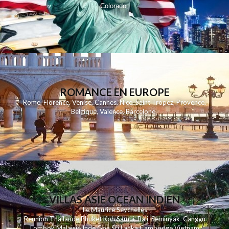
Colorado
,
ROMANCE EN EUROPE
Rome
,
Florence
,
Venise
,
Cannes
,
Nice
,
Saint Tropez
,
Provence
,
Belgique
,
Valence
,
Barcelone
,
VILLAS ASIE OCEAN INDIEN
Ile Maurice
Seychelles
Reunion
Thailande
Phuk
et
Koh
Samui
Bali
Seminyak
Canggu
Lombok
Malaisie
Inde
Goa
Sri Lanka
Cambodge
Vietnam