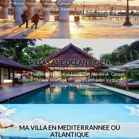
Rome
,
Florence
,
Venise
,
Cannes
,
Nice
,
Saint Tropez
,
Provence
,
Belgique
,
Valence
,
Barcelone
,
VILLAS ASIE OCEAN INDIEN
Ile Maurice
Seychelles
Reunion
Thailande
Phuk
et
Koh
Samui
Bali
Seminyak
Canggu
Lombok
Malaisie
Inde
Goa
Sri Lanka
Cambodge
Vietnam
Singapour
Hong Kong
MA VILLA EN MEDITERRANNEE OU
ATLANTIQUE