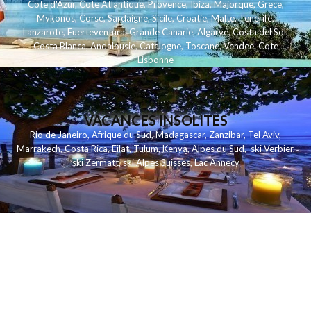
Cote d'Azur
,
Cote Atlantique
,
Provence
,
Ibiza
,
Majorque
,
Grece
,
Mykonos
,
Corse
,
Sardaigne
,
Sicile
,
Croatie
,
Malte
,
Tenerife
,
Lanzarote
,
Fuerteventura
,
Grande Canarie
,
Algarve
,
Costa del Sol
,
Costa Blanca
,
Andalousie
,
Catalogne
,
Toscane
,
Vendee
,
Cote
Lisbonne
VACANCES INSOLITES
Rio de Janeiro
,
Afrique du Sud
,
Madagascar
,
Zanzibar
,
Tel Aviv
,
Marrakech
,
Costa Rica
,
Eilat
,
Tulum
,
Kenya
,
Alpes du Sud
,
ski Verbier
,
ski Zermatt
,
ski Alpes Suisses
,
Lac Annecy