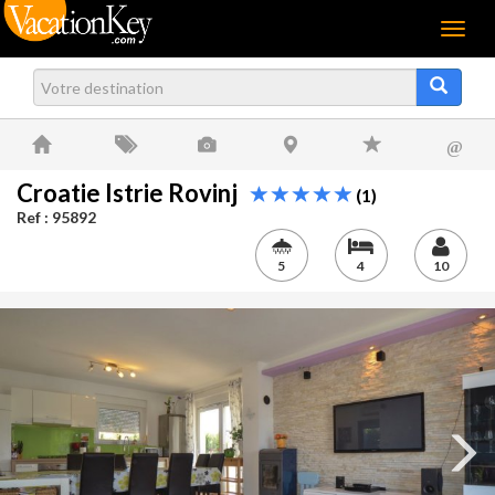
Menu
@
Croatie Istrie Rovinj
(1)
Ref : 95892
5
4
10
Next