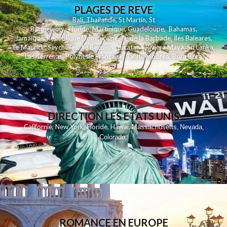
PLAGES DE REVE
Bali
,
Thailande
,
St Martin
,
St
Barthelemy
,
Floride
,
Martinique
,
Guadeloupe
,
Bahamas
,
Jamaique
,
Republique Dominicaine
,
Ile de la Barbade
,
Iles Baleares
,
Ile Maurice
,
Seychelles
,
Ile Reunion
,
Yucatan - Riviera Maya
,
Sri Lanka
,
Las Terrenas
,
Polynesie Française
,
Tahiti
,
Moorea
,
Bora Bora
DIRECTION LES ETATS UNIS
,
,
,
,
Californie
New York
Floride
Hawai
Massachusetts
Nevada
,
,
Colorado
,
ROMANCE EN EUROPE