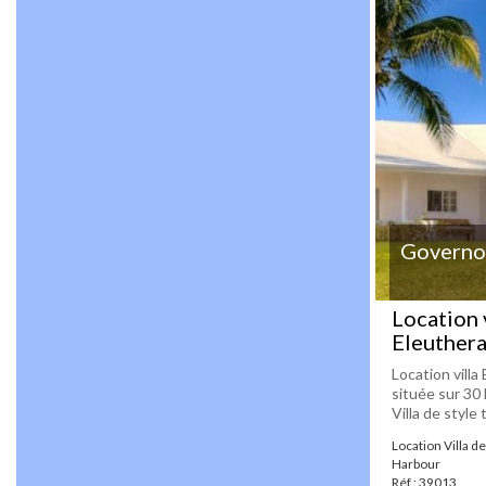
Governo
Location 
Eleuther
Location villa
située sur 30
Villa de style t
Location Villa d
Harbour
Réf : 39013