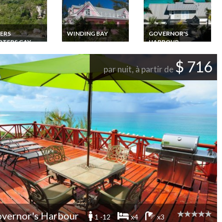
ERS
WINDING BAY
GOVERNOR'S
RTERS CAY
HARBOUR
Bahamas Location
villa Eleuthera sur la
ion vacances
Bahamas Location
plage avec personnel
 de Luxe Lubbers
villa de luxe
$ 716
ers Cay, Abaco,
Eleuthera sur la plage
par nuit, à partir de
mas
avec personnel
vernor's Harbour
1 -12
x4
x3