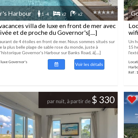
r's Harbour
Go
1 -4
x2
x2
vacances villa de luxe en front de mer avec
Loc
ivée et de proche du Governor's[....]
wif
aurant de 4 étoiles en front de mer. Nous sommes situés sur
Un h
 la plus belle plage de sable rose du monde, juste à
15 he
 l'historique Governor's Harbour sur Banks Road, à[....]
l'ext
e luxe Governor's
Locat
Voir les détails
Harb
Réf :
$ 330
par nuit, à partir de