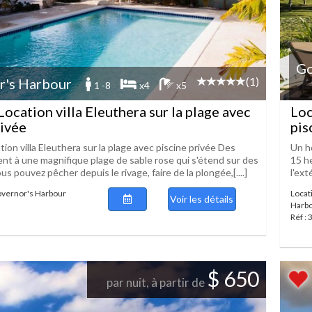
Go
(1)
r's Harbour
1 -8
x4
x5
ocation villa Eleuthera sur la plage avec
Loc
rivée
pis
on villa Eleuthera sur la plage avec piscine privée Des
Un h
t à une magnifique plage de sable rose qui s'étend sur des
15 he
us pouvez pêcher depuis le rivage, faire de la plongée,[....]
l'ext
Governor's Harbour
Locat
Voir les détails
Harb
Réf :
$ 650
par nuit, à partir de