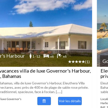
r's Harbour
1 -12
x6
x6
Go
(1)
vacances villa de luxe Governor's Harbour,
Ele
a, Bahamas
pri
 Bahamas, villa de luxe Governor's Harbour, Eleuthera Villa
Eleut
 hectares, avec près de 400 m de plage de sable rose privée.
Baha
raditionnel, spacieuse, face à l'océan. [......]
sable
e luxe Governor's
Locat
Voir les détails
Harb
Réf :