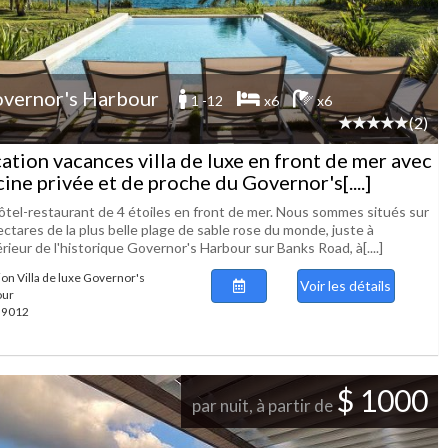
vernor's Harbour
1 -12
x6
x6
(2)
ation vacances villa de luxe en front de mer avec
cine privée et de proche du Governor's[....]
ôtel-restaurant de 4 étoiles en front de mer. Nous sommes situés sur
ctares de la plus belle plage de sable rose du monde, juste à
érieur de l'historique Governor's Harbour sur Banks Road, à[....]
ion Villa de luxe Governor's
Voir les détails
our
 39012
$ 1000
par nuit, à partir de