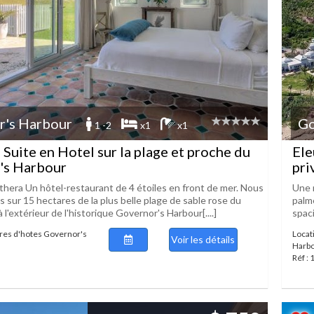
r's Harbour
Go
1 -2
x1
x1
 Suite en Hotel sur la plage et proche du
Ele
's Harbour
pri
hera Un hôtel-restaurant de 4 étoiles en front de mer. Nous
Une 
 sur 15 hectares de la plus belle plage de sable rose du
palm
 l'extérieur de l'historique Governor's Harbour[....]
spaci
res d'hotes Governor's
Locat
Voir les détails
Harb
Réf :