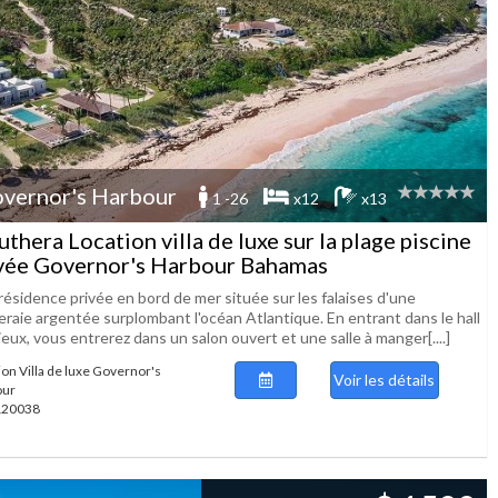
vernor's Harbour
1 -26
x12
x13
uthera Location villa de luxe sur la plage piscine
vée Governor's Harbour Bahamas
résidence privée en bord de mer située sur les falaises d'une
eraie argentée surplombant l'océan Atlantique. En entrant dans le hall
eux, vous entrerez dans un salon ouvert et une salle à manger[....]
ion Villa de luxe Governor's
Voir les détails
our
 120038