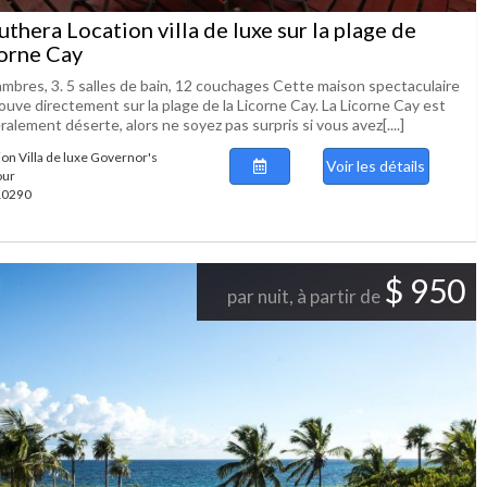
uthera Location villa de luxe sur la plage de
orne Cay
ambres, 3. 5 salles de bain, 12 couchages Cette maison spectaculaire
ouve directement sur la plage de la Licorne Cay. La Licorne Cay est
alement déserte, alors ne soyez pas surpris si vous avez[....]
ion Villa de luxe Governor's
Voir les détails
our
 10290
$ 950
par nuit, à partir de