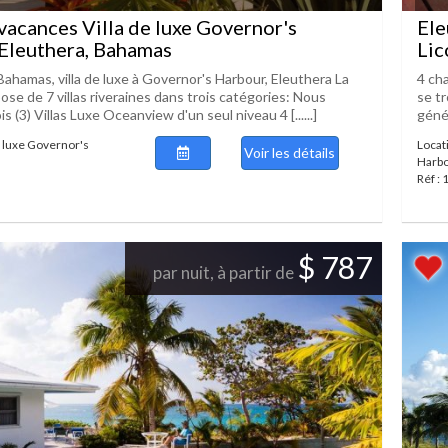
vacances Villa de luxe Governor's
Ele
Eleuthera, Bahamas
Lic
 Bahamas, villa de luxe à Governor's Harbour, Eleuthera La
4 ch
ose de 7 villas riveraines dans trois catégories: Nous
se tr
s (3) Villas Luxe Oceanview d'un seul niveau 4 [......]
génér
e luxe Governor's
Locat
Voir les détails
Harb
Réf :
$ 787
par nuit, à partir de