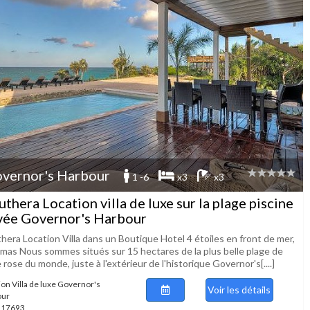
vernor's Harbour
1 -6
x3
x3
uthera Location villa de luxe sur la plage piscine
vée Governor's Harbour
hera Location Villa dans un Boutique Hotel 4 étoiles en front de mer,
mas Nous sommes situés sur 15 hectares de la plus belle plage de
 rose du monde, juste à l'extérieur de l'historique Governor's[....]
ion Villa de luxe Governor's
Voir les détails
our
 117693