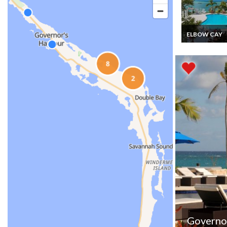
ELBOW CAY
Bahamas Locat
Vacances Villa
luxe à Hope To
Elbow Cay Isla
Governo