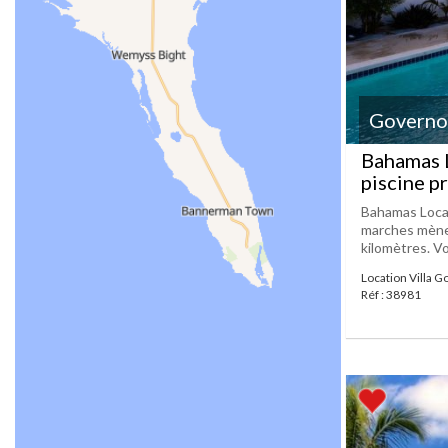
Governo
Bahamas L
piscine p
Bahamas Locati
marches mènen
kilomètres. Vo
Location Villa 
Réf : 38981