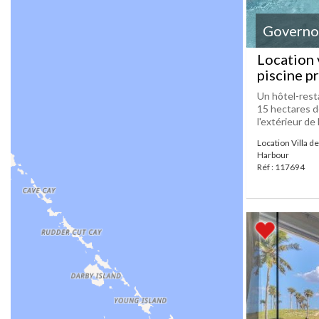
Governo
Location 
piscine pr
Un hôtel-rest
15 hectares de
l'extérieur de
Location Villa d
Harbour
Réf : 117694