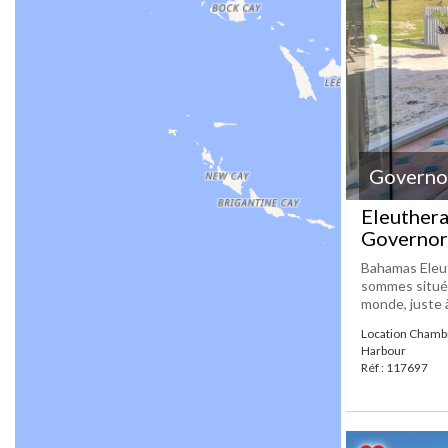
Governo
Eleuthera
Governor
Bahamas Eleut
sommes situés
monde, juste à
Location Chamb
Harbour
Réf : 117697