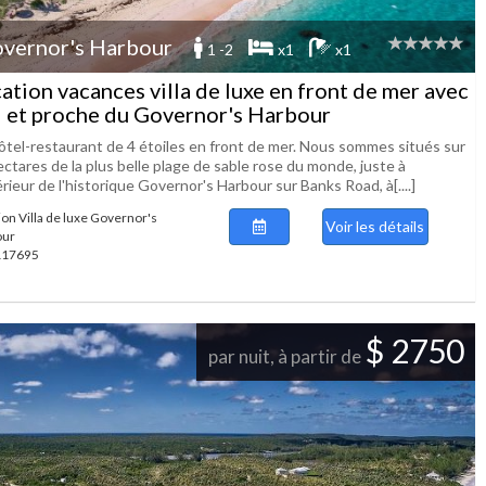
vernor's Harbour
1 -2
x1
x1
ation vacances villa de luxe en front de mer avec
i et proche du Governor's Harbour
ôtel-restaurant de 4 étoiles en front de mer. Nous sommes situés sur
ctares de la plus belle plage de sable rose du monde, juste à
érieur de l'historique Governor's Harbour sur Banks Road, à[....]
ion Villa de luxe Governor's
Voir les détails
our
 117695
$ 2750
par nuit, à partir de