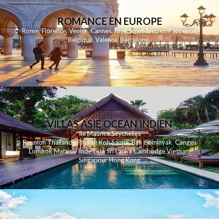
ROMANCE EN EUROPE
Rome
,
Florence
,
Venise
,
Cannes
,
Nice
,
Saint Tropez
,
Provence
,
Belgique
,
Valence
,
Barcelone
,
VILLAS ASIE OCEAN INDIEN
Ile Maurice
Seychelles
Reunion
Thailande
Phuk
et
Koh
Samui
Bali
Seminyak
Canggu
Lombok
Malaisie
Inde
Goa
Sri Lanka
Cambodge
Vietnam
Singapour
Hong Kong