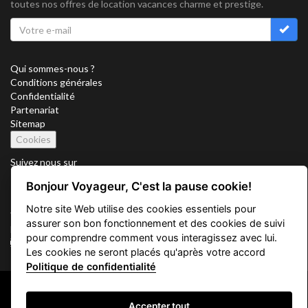
toutes nos offres de location vacances charme et prestige.
Qui sommes-nous ?
Conditions générales
Confidentialité
Partenariat
Sitemap
Cookies
Suivez nous sur
Bonjour Voyageur, C'est la pause cookie!
Notre site Web utilise des cookies essentiels pour
Vacation Key Corp. 2905 Point East Drive #L-215. Aventura.
assurer son bon fonctionnement et des cookies de suivi
FLORIDA 33160.
pour comprendre comment vous interagissez avec lui.
info@vacationkey.com
Les cookies ne seront placés qu'après votre accord
Politique de confidentialité
Copyright © 2026 Vacation Key Corp.
Accepter tout