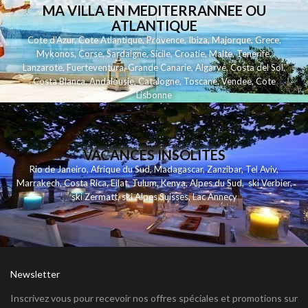
MA VILLA EN MEDITERRANNEE OU
ATLANTIQUE
Cote d'Azur
,
Cote Atlantique
,
Provence
,
Ibiza
,
Majorque
,
Grece
,
Mykonos
,
Corse
,
Sardaigne
,
Sicile
,
Croatie
,
Malte
,
Tenerife
,
Lanzarote
,
Fuerteventura
,
Grande Canarie
,
Algarve
,
Costa del Sol
,
Costa Blanca
,
Andalousie
,
Catalogne
,
Toscane
,
Vendee
,
Cote
Lisbonne
VACANCES INSOLITES
Rio de Janeiro
,
Afrique du Sud
,
Madagascar
,
Zanzibar
,
Tel Aviv
,
Marrakech
,
Costa Rica
,
Eilat
,
Tulum
,
Kenya
,
Alpes du Sud
,
ski Verbier
,
ski Zermatt
,
ski Alpes Suisses
,
Lac Annecy
Newsletter
Inscrivez vous pour recevoir nos offres spéciales et promotions sur