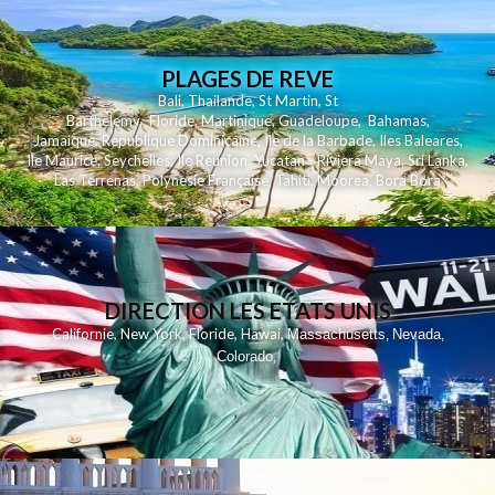
PLAGES DE REVE
Bali
,
Thailande
,
St Martin
,
St
Barthelemy
,
Floride
,
Martinique
,
Guadeloupe
,
Bahamas
,
Jamaique
,
Republique Dominicaine
,
Ile de la Barbade
,
Iles Baleares
,
Ile Maurice
,
Seychelles
,
Ile Reunion
,
Yucatan - Riviera Maya
,
Sri Lanka
,
Las Terrenas
,
Polynesie Française
,
Tahiti
,
Moorea
,
Bora Bora
DIRECTION LES ETATS UNIS
,
,
,
,
Californie
New York
Floride
Hawai
Massachusetts
Nevada
,
,
Colorado
,