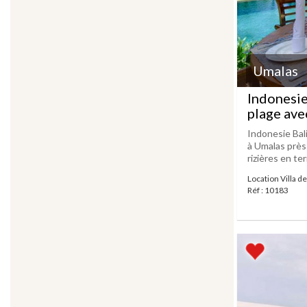
Umalas
Indonesie
plage ave
Indonesie Bal
à Umalas près
rizières en te
Location Villa d
Réf : 10183