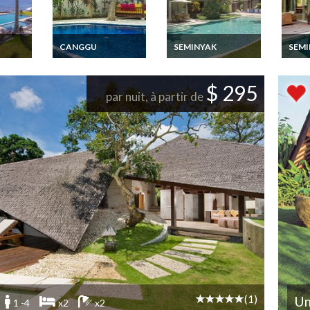
CANGGU
SEMINYAK
SEMI
Location Villa Canggu
Indonesie Bali
Locati
Bali avec piscine
Location Villa
Semin
bord de
privée et personnel
Seminyak avec
privée
$ 295
ivée
piscine privée et à
mer a
par nuit, à partir de
hef
300m de la plage et
personnel
(1)
Um
1 -4
x2
x2