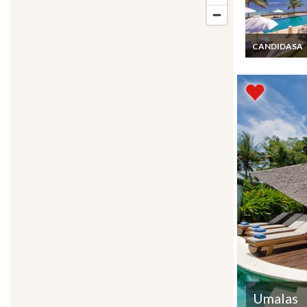
CANDIDASA
Indonésie Bali
Location Villa
Candidasa en 
mer Piscine Pr
Personnel & C
Umalas