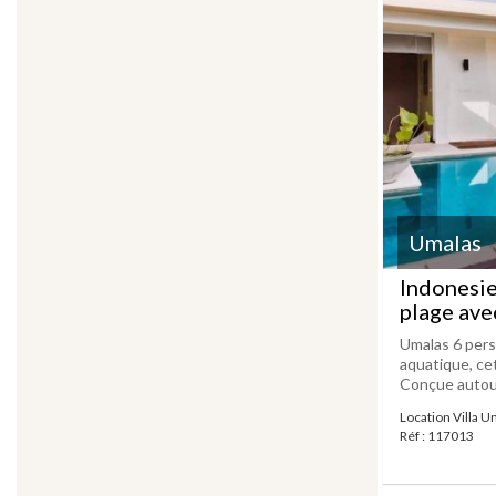
Umalas
Indonesie
plage ave
Umalas 6 pers
aquatique, cet
Conçue autour d
Location Villa U
Réf : 117013