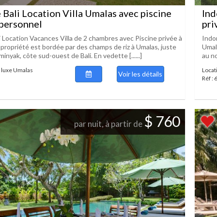
 Bali Location Villa Umalas avec piscine
Ind
 personnel
pri
i Location Vacances Villa de 2 chambres avec Piscine privée à
Indo
propriété est bordée par des champs de riz à Umalas, juste
Umal
inyak, côte sud-ouest de Bali. En vedette [......]
au no
e luxe Umalas
Locat
Voir les détails
Réf :
$ 760
par nuit, à partir de