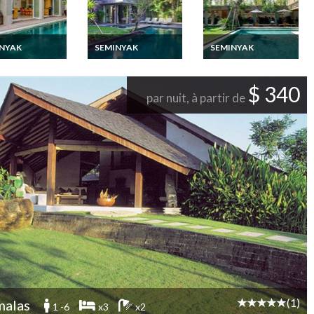
NYAK
SEMINYAK
SEMINYAK
on villa Bali
Location villa Bali
Location villa Bali
yak piscine
Seminyak piscine
Seminyak piscine
 au bord de la
privée au bord de la
privée proche de la
$ 340
vec personnel
mer personnel inclus
plage avec personnel
par nuit, à partir de
(1)
alas
1 -6
x3
x2