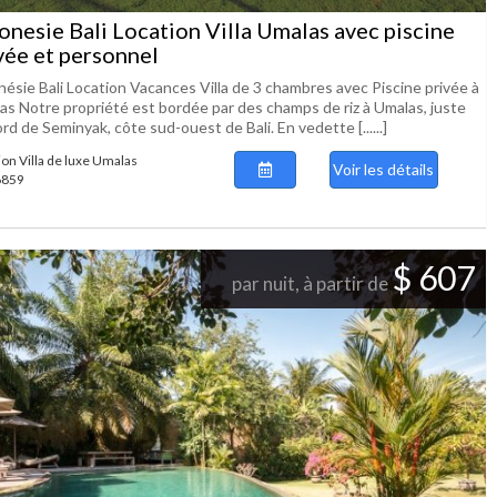
onesie Bali Location Villa Umalas avec piscine
vée et personnel
nésie Bali Location Vacances Villa de 3 chambres avec Piscine privée à
as Notre propriété est bordée par des champs de riz à Umalas, juste
rd de Seminyak, côte sud-ouest de Bali. En vedette [......]
ion Villa de luxe Umalas
Voir les détails
 6859
$ 607
par nuit, à partir de