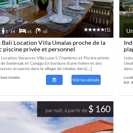
(1)
Um
1 -14
x5
x5
 Bali Location Villa Umalas proche de la
Ind
c piscine privée et personnel
pla
i Location Vacances Villa Luxe 5 Chambres et Piscine privée
Indo
 de Seminyak et Canggu En bordure d'une rivière et des
Umal
rrasses en pente dans le village de Umalas dans[....]
dans 
e luxe Umalas
Locat
Voir les détails
Réf :
$ 160
par nuit, à partir de