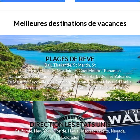
Meilleures destinations de vacances
PLAGES DE REVE
Bali
,
Thailande
,
St Martin
,
St
Barthelemy
,
Floride
,
Martinique
,
Guadeloupe
,
Bahamas
,
Jamaique
,
Republique Dominicaine
,
Ile de la Barbade
,
Iles Baleares
,
Ile Maurice
,
Seychelles
,
Ile Reunion
,
Yucatan - Riviera Maya
,
Sri Lanka
,
Las Terrenas
,
Polynesie Française
,
Tahiti
,
Moorea
,
Bora Bora
DIRECTION LES ETATS UNIS
,
,
,
,
Californie
New York
Floride
Hawai
Massachusetts
Nevada
,
,
Colorado
,