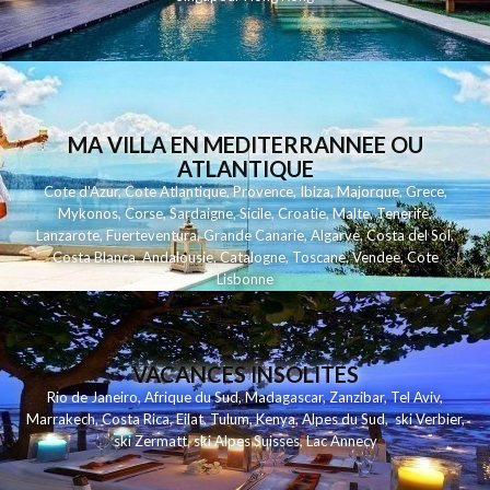
MA VILLA EN MEDITERRANNEE OU
ATLANTIQUE
Cote d'Azur
,
Cote Atlantique
,
Provence
,
Ibiza
,
Majorque
,
Grece
,
Mykonos
,
Corse
,
Sardaigne
,
Sicile
,
Croatie
,
Malte
,
Tenerife
,
Lanzarote
,
Fuerteventura
,
Grande Canarie
,
Algarve
,
Costa del Sol
,
Costa Blanca
,
Andalousie
,
Catalogne
,
Toscane
,
Vendee
,
Cote
Lisbonne
VACANCES INSOLITES
Rio de Janeiro
,
Afrique du Sud
,
Madagascar
,
Zanzibar
,
Tel Aviv
,
Marrakech
,
Costa Rica
,
Eilat
,
Tulum
,
Kenya
,
Alpes du Sud
,
ski Verbier
,
ski Zermatt
,
ski Alpes Suisses
,
Lac Annecy