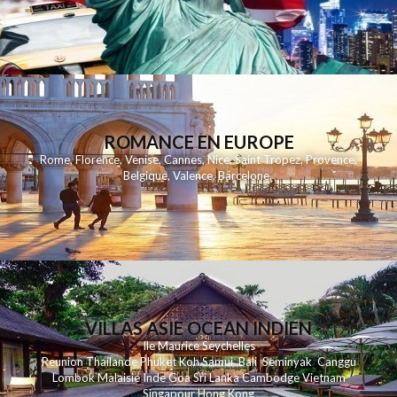
ROMANCE EN EUROPE
Rome
,
Florence
,
Venise
,
Cannes
,
Nice
,
Saint Tropez
,
Provence
,
Belgique
,
Valence
,
Barcelone
,
VILLAS ASIE OCEAN INDIEN
Ile Maurice
Seychelles
Reunion
Thailande
Phuk
et
Koh
Samui
Bali
Seminyak
Canggu
Lombok
Malaisie
Inde
Goa
Sri Lanka
Cambodge
Vietnam
Singapour
Hong Kong