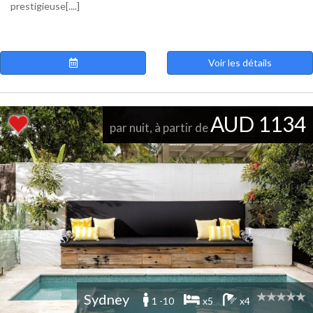
prestigieuse[....]
Voir les détails
AUD 1134
par nuit, à partir de
Sydney
1 -10
x5
x4