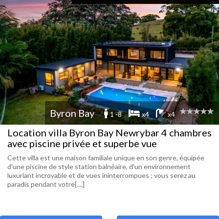
Byron Bay
1 -8
x4
x4
Location villa Byron Bay Newrybar 4 chambres
avec piscine privée et superbe vue
Cette villa est une maison familiale unique en son genre, équipée
d'une piscine de style station balnéaire, d'un environnement
luxuriant incroyable et de vues ininterrompues ; vous serez au
paradis pendant votre[....]