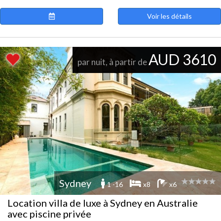
Voir les détails
AUD 3610
par nuit, à partir de
Sydney
1 -16
x8
x6
Location villa de luxe à Sydney en Australie
avec piscine privée