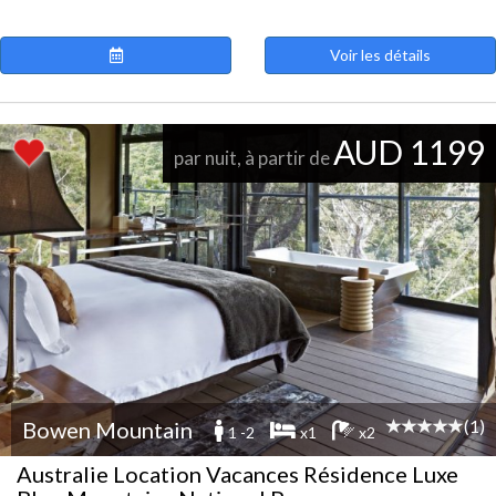
Voir les détails
AUD 1199
par nuit, à partir de
(1)
Bowen Mountain
1 -2
x1
x2
Australie Location Vacances Résidence Luxe