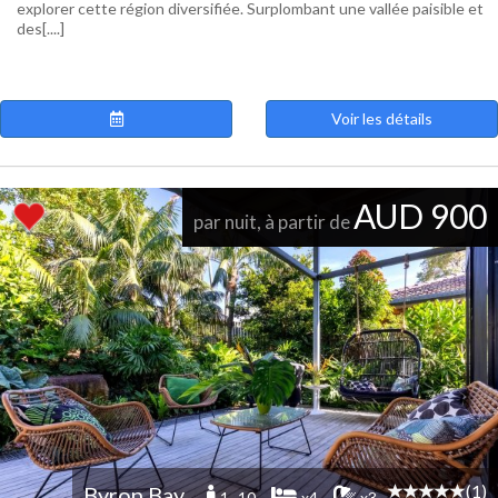
explorer cette région diversifiée. Surplombant une vallée paisible et
des[....]
Voir les détails
AUD 900
par nuit, à partir de
(1)
Byron Bay
1 -10
x4
x3