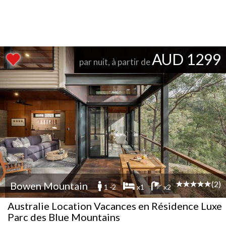
AUD 1299
par nuit, à partir de
(2)
Bowen Mountain
1 -2
x1
x2
Australie Location Vacances en Résidence Luxe
Parc des Blue Mountains