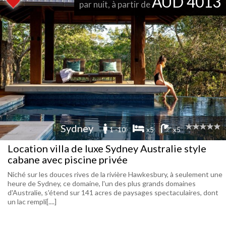
AUD 4013
par nuit, à partir de
Sydney
1 -10
x5
x5
Location villa de luxe Sydney Australie style
cabane avec piscine privée
Niché sur les douces rives de la rivière Hawkesbury, à seulement une
heure de Sydney, ce domaine, l'un des plus grands domaines
d'Australie, s'étend sur 141 acres de paysages spectaculaires, dont
un lac rempli[....]