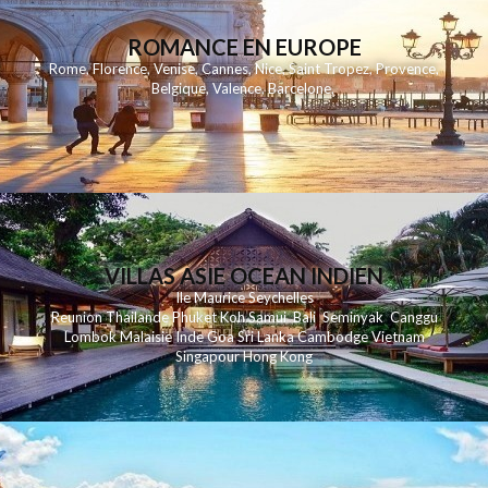
ROMANCE EN EUROPE
Rome
,
Florence
,
Venise
,
Cannes
,
Nice
,
Saint Tropez
,
Provence
,
Belgique
,
Valence
,
Barcelone
,
VILLAS ASIE OCEAN INDIEN
Ile Maurice
Seychelles
Reunion
Thailande
Phuk
et
Koh
Samui
Bali
Seminyak
Canggu
Lombok
Malaisie
Inde
Goa
Sri Lanka
Cambodge
Vietnam
Singapour
Hong Kong