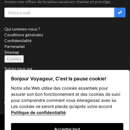
toutes nos offres de location vacances charme et prestige.
Qui sommes-nous ?
Conditions générales
Confidentialité
Partenariat
Sitemap
Cookies
Suivez nous sur
Bonjour Voyageur, C'est la pause cookie!
Notre site Web utilise des cookies essentiels pour
Vacation Key Corp. 2905 Point East Drive #L-215. Aventura.
assurer son bon fonctionnement et des cookies de suivi
FLORIDA 33160.
pour comprendre comment vous interagissez avec lui.
info@vacationkey.com
Les cookies ne seront placés qu'après votre accord
Politique de confidentialité
Copyright © 2026 Vacation Key Corp.
Accepter tout