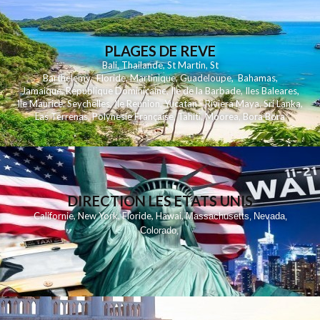
PLAGES DE REVE
Bali
,
Thailande
,
St Martin
,
St
Barthelemy
,
Floride
,
Martinique
,
Guadeloupe
,
Bahamas
,
Jamaique
,
Republique Dominicaine
,
Ile de la Barbade
,
Iles Baleares
,
Ile Maurice
,
Seychelles
,
Ile Reunion
,
Yucatan - Riviera Maya
,
Sri Lanka
,
Las Terrenas
,
Polynesie Française
,
Tahiti
,
Moorea
,
Bora Bora
DIRECTION LES ETATS UNIS
,
,
,
,
Californie
New York
Floride
Hawai
Massachusetts
Nevada
,
,
Colorado
,