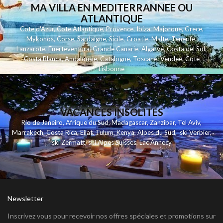
MA VILLA EN MEDITERRANNEE OU
ATLANTIQUE
Cote d'Azur
,
Cote Atlantique
,
Provence
,
Ibiza
,
Majorque
,
Grece
,
Mykonos
,
Corse
,
Sardaigne
,
Sicile
,
Croatie
,
Malte
,
Tenerife
,
Lanzarote
,
Fuerteventura
,
Grande Canarie
,
Algarve
,
Costa del Sol
,
Costa Blanca
,
Andalousie
,
Catalogne
,
Toscane
,
Vendee
,
Cote
Lisbonne
VACANCES INSOLITES
Rio de Janeiro
,
Afrique du Sud
,
Madagascar
,
Zanzibar
,
Tel Aviv
,
Marrakech
,
Costa Rica
,
Eilat
,
Tulum
,
Kenya
,
Alpes du Sud
,
ski Verbier
,
ski Zermatt
,
ski Alpes Suisses
,
Lac Annecy
Newsletter
Inscrivez vous pour recevoir nos offres spéciales et promotions sur