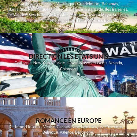
Barthelemy
,
Floride
,
Martinique
,
Guadeloupe
,
Bahamas
,
Jamaique
,
Republique Dominicaine
,
Ile de la Barbade
,
Iles Baleares
,
Ile Maurice
,
Seychelles
,
Ile Reunion
,
Yucatan - Riviera Maya
,
Sri Lanka
,
Las Terrenas
,
Polynesie Française
,
Tahiti
,
Moorea
,
Bora Bora
DIRECTION LES ETATS UNIS
,
,
,
,
Californie
New York
Floride
Hawai
Massachusetts
Nevada
,
,
Colorado
,
ROMANCE EN EUROPE
Rome
,
Florence
,
Venise
,
Cannes
,
Nice
,
Saint Tropez
,
Provence
,
Belgique
,
Valence
,
Barcelone
,