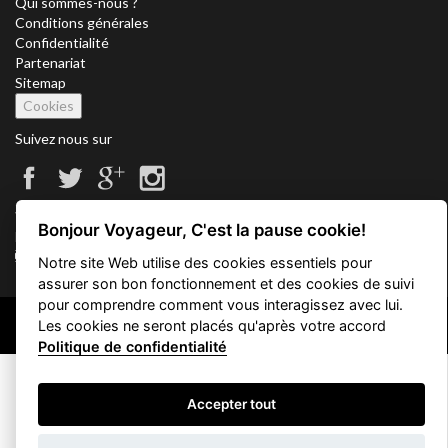
Qui sommes-nous ?
Conditions générales
Confidentialité
Partenariat
Sitemap
Cookies
Suivez nous sur
Vacation Key Corp. 2905 Point East Drive #L-215. Aventura.
Bonjour Voyageur, C'est la pause cookie!
FLORIDA 33160.
info@vacationkey.com
Notre site Web utilise des cookies essentiels pour
assurer son bon fonctionnement et des cookies de suivi
pour comprendre comment vous interagissez avec lui.
Les cookies ne seront placés qu'après votre accord
Copyright © 2026 Vacation Key Corp.
Politique de confidentialité
Accepter tout
Filtrez votre