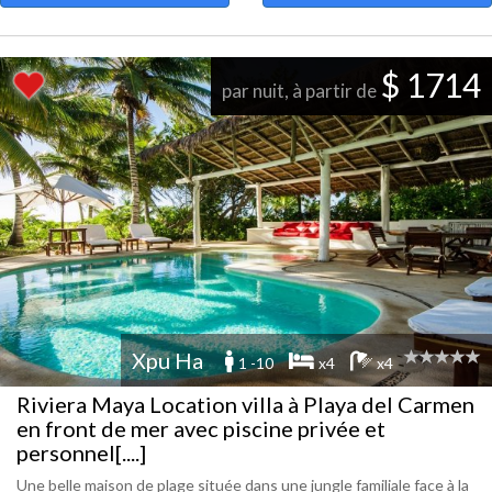
$ 1714
par nuit, à partir de
Xpu Ha
1 -10
x4
x4
Riviera Maya Location villa à Playa del Carmen
en front de mer avec piscine privée et
personnel[....]
Une belle maison de plage située dans une jungle familiale face à la