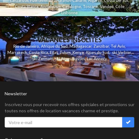
Lanzarote
,
Fuerteventura
,
Grande Canarie
,
Algarve
,
Costa del Sol
,
Costa Blanca
,
Andalousie
,
Catalogne
,
Toscane
,
Vendee
,
Cote
Lisbonne
VACANCES INSOLITES
Rio de Janeiro
,
Afrique du Sud
,
Madagascar
,
Zanzibar
,
Tel Aviv
,
Marrakech
,
Costa Rica
,
Eilat
,
Tulum
,
Kenya
,
Alpes du Sud
,
ski Verbier
,
ski Zermatt
,
ski Alpes Suisses
,
Lac Annecy
Newsletter
Inscrivez vous pour recevoir nos offres spéciales et promotions sur
toutes nos offres de location vacances charme et prestige.