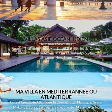
VILLAS ASIE OCEAN INDIEN
Ile Maurice
Seychelles
Reunion
Thailande
Phuk
et
Koh
Samui
Bali
Seminyak
Canggu
Lombok
Malaisie
Inde
Goa
Sri Lanka
Cambodge
Vietnam
Singapour
Hong Kong
MA VILLA EN MEDITERRANNEE OU
ATLANTIQUE
Cote d'Azur
,
Cote Atlantique
,
Provence
,
Ibiza
,
Majorque
,
Grece
,
Mykonos
,
Corse
,
Sardaigne
,
Sicile
,
Croatie
,
Malte
,
Tenerife
,