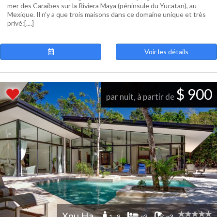
mer des Caraïbes sur la Riviera Maya (péninsule du Yucatan), au
Mexique. Il n'y a que trois maisons dans ce domaine unique et très
privé:[....]
Voir les détails
$ 900
par nuit, à partir de
Xpu Ha
1 -8
x3
x3