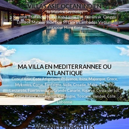
VILLAS ASIE OCEAN INDIEN
Ile Maurice
Seychelles
Reunion
Thailande
Phuk
et
Koh
Samui
Bali
Seminyak
Canggu
Lombok
Malaisie
Inde
Goa
Sri Lanka
Cambodge
Vietnam
Singapour
Hong Kong
MA VILLA EN MEDITERRANNEE OU
ATLANTIQUE
Cote d'Azur
,
Cote Atlantique
,
Provence
,
Ibiza
,
Majorque
,
Grece
,
Mykonos
,
Corse
,
Sardaigne
,
Sicile
,
Croatie
,
Malte
,
Tenerife
,
Lanzarote
,
Fuerteventura
,
Grande Canarie
,
Algarve
,
Costa del Sol
,
Costa Blanca
,
Andalousie
,
Catalogne
,
Toscane
,
Vendee
,
Cote
Lisbonne
VACANCES INSOLITES