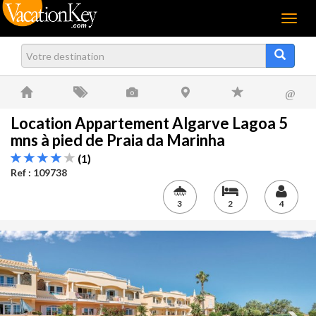
Menu
@
Location Appartement Algarve Lagoa 5
mns à pied de Praia da Marinha
(1)
Ref : 109738
3
2
4