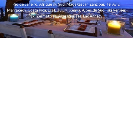
Rio de Janeiro
,
Afrique du Sud
,
Madagascar
,
Zanzibar
,
Tel Aviv
,
Marrakech
,
Costa Rica
,
Eilat
,
Tulum
,
Kenya
,
Alpes du Sud
,
ski Verbier
,
ski Zermatt
,
ski Alpes Suisses
,
Lac Annecy