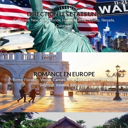
DIRECTION LES ETATS UNIS
,
,
,
,
Californie
New York
Floride
Hawai
Massachusetts
Nevada
,
,
Colorado
,
ROMANCE EN EUROPE
Rome
,
Florence
,
Venise
,
Cannes
,
Nice
,
Saint Tropez
,
Provence
,
Belgique
,
Valence
,
Barcelone
,