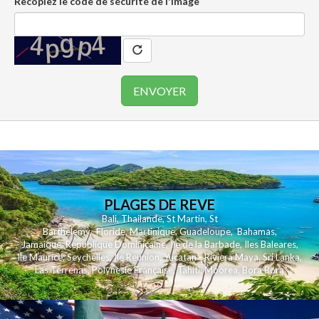
Recopiez le code de sécurité de l'image
PLAGES DE REVE
Bali
,
Thailande
,
St Martin
,
St
Barthelemy
,
Floride
,
Martinique
,
Guadeloupe
,
Bahamas
,
Jamaique
,
Republique Dominicaine
,
Ile de la Barbade
,
Iles Baleares
,
Ile Maurice
,
Seychelles
,
Ile Reunion
,
Yucatan - Riviera Maya
,
Sri Lanka
,
Las Terrenas
,
Polynesie Française
,
Tahiti
,
Moorea
,
Bora Bora