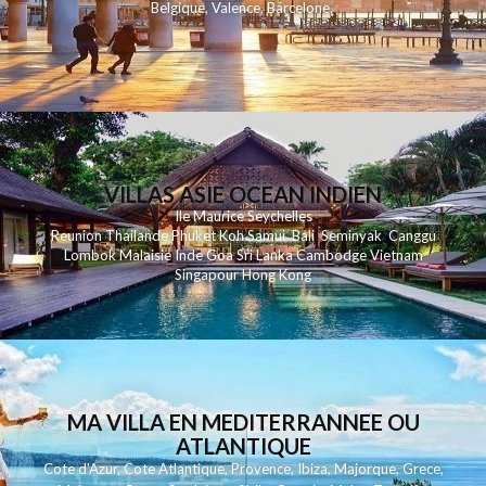
Belgique
,
Valence
,
Barcelone
,
VILLAS ASIE OCEAN INDIEN
Ile Maurice
Seychelles
Reunion
Thailande
Phuk
et
Koh
Samui
Bali
Seminyak
Canggu
Lombok
Malaisie
Inde
Goa
Sri Lanka
Cambodge
Vietnam
Singapour
Hong Kong
MA VILLA EN MEDITERRANNEE OU
ATLANTIQUE
Cote d'Azur
,
Cote Atlantique
,
Provence
,
Ibiza
,
Majorque
,
Grece
,