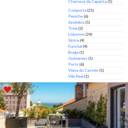
Charneca da Caparica
(1)
Comporta
(25)
Peniche
(6)
Sesimbra
(5)
Troia
(2)
Lisbonne
(24)
Sintra
(4)
Funchal
(4)
Braga
(1)
Guimaraes
(1)
Porto
(6)
Viana do Castelo
(1)
Vila Real
(1)