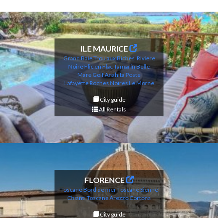
ILE MAURICE
Grand Baie
Trou aux Biches
Riviere
Noire
Flic en Flac
Tamarin
Belle
Mare
Golf Anahita
Poste
Lafayette
Roches Noires
Le Morne
City guide
All Rentals
FLORENCE
Toscane Bord de mer
Toscane Sienne
Chianti
Toscane Arezzo Cortona
City guide