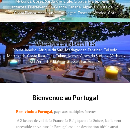
Mykonos
,
Corse
,
Sardaigne
,
Sicile
,
Croatie
,
Malte
,
Tenerife
,
Lanzarote
,
Fuerteventura
,
Grande Canarie
,
Algarve
,
Costa del Sol
,
Costa Blanca
,
Andalousie
,
Catalogne
,
Toscane
,
Vendee
,
Cote
Lisbonne
VACANCES INSOLITES
Rio de Janeiro
,
Afrique du Sud
,
Madagascar
,
Zanzibar
,
Tel Aviv
,
Marrakech
,
Costa Rica
,
Eilat
,
Tulum
,
Kenya
,
Alpes du Sud
,
ski Verbier
,
ski Zermatt
,
ski Alpes Suisses
,
Lac Annecy
Bienvenue au Portugal
Bem-vindo a Portugal,
pays aux multiples facettes.
A 2 heures de vol de la France, la Belgique ou la Suisse, facilement
accessible en voiture, le Portugal est une destination idéale aussi