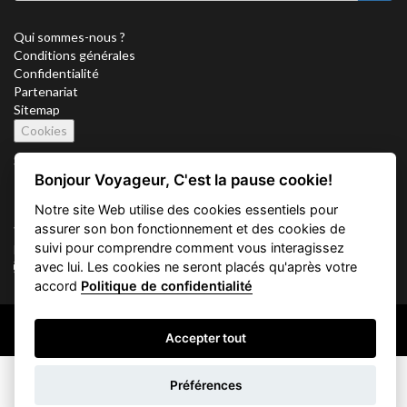
Qui sommes-nous ?
Conditions générales
Confidentialité
Partenariat
Sitemap
Cookies
Suivez nous sur
Bonjour Voyageur, C'est la pause cookie!
Notre site Web utilise des cookies essentiels pour
assurer son bon fonctionnement et des cookies de
Vacation Key Corp. 2905 Point East Drive #L-215. Aventura.
suivi pour comprendre comment vous interagissez
FLORIDA 33160.
avec lui. Les cookies ne seront placés qu'après votre
info@vacationkey.com
accord
Politique de confidentialité
Copyright © 2026 Vacation Key Corp.
Accepter tout
Préférences