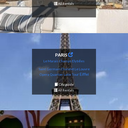
All Rentals
PARIS
sé
Le Marais
Champs Ely
es
Saint Germain
Chatelet Le Louvre
r Eiffe
Opera
Qu
artier Latin
Tou
l
City guide
All Rentals