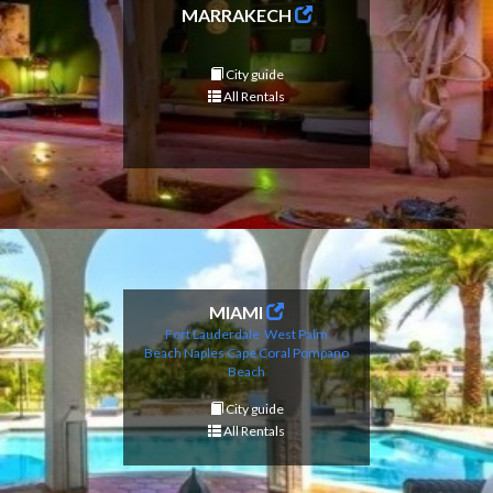
MARRAKECH
City guide
All Rentals
MIAMI
Fort Lauderdale
West Palm
Beach
Naples
Cape Coral
Pompano
Beach
City guide
All Rentals