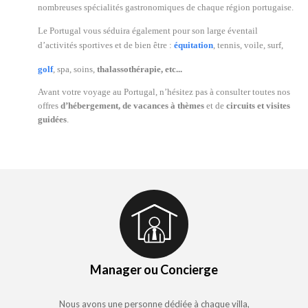
nombreuses spécialités gastronomiques de chaque région portugaise.
Le Portugal vous séduira également pour son large éventail
d’activités sportives et de bien être :
équitation
, tennis, voile, surf,
golf
, spa, soins,
thalassothérapie, etc...
Avant votre voyage au Portugal, n’hésitez pas à consulter toutes nos
offres
d’hébergement, de vacances à thèmes
et de
circuits et visites
guidées
.
Manager ou Concierge
Nous avons une personne dédiée à chaque villa,