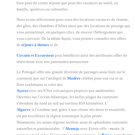
bien pour de courts séjours que pour des vacances au soleil, en
famille, sportives ou culturelles.
Nous avons sélectionné pour vous des locations vacances de charme,
des gîtes, des chambres d’hôtes ainsi que des locations de prestige qui
vous permettront, en quelques clics, de trouver l'hébergement qui
vous convient. De la même façon, vous pourrez consulter nos offres
de
séjours à thèmes
et de
Circuits et Excursions
pour bénéficier ainsi des meilleures offres de
réservation avec nos partenaires-annonceurs.
Le Portugal offre une grande diversité de paysages aussi bien sur le
continent que sur l’archipel de
Madère
célèbre pour son vin et sa
flore exubérante et celui des
Açores
avec ses 9 îles volcaniques propices aux randonnées.
Ouvertes sur l’océan Atlantique, les belles plages du continent
s’étendent du nord au sud sur environ 850 kilomètres. L’
Algarve
, à l’extrême sud, grâce à son climat très doux et ensoleillé,
est par excellence la région touristique la plus prisée.
Néanmoins, les autres régions recèlent aussi de splendides curiosités
naturelles et patrimoniales : l’
Alentejo
avec
Evora ville –musée
, le
tourisme rural et les découvertes gastronomiques, le
Beiras
pour
Aveiro