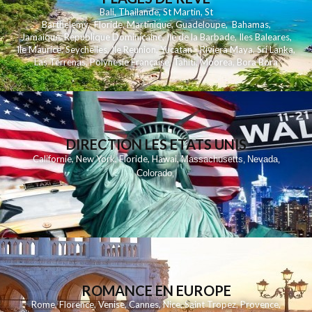
Bali
,
Thailande
,
St Martin
,
St
Barthelemy
,
Floride
,
Martinique
,
Guadeloupe
,
Bahamas
,
Jamaique
,
Republique Dominicaine
,
Ile de la Barbade
,
Iles Baleares
,
Ile Maurice
,
Seychelles
,
Ile Reunion
,
Yucatan - Riviera Maya
,
Sri Lanka
,
Las Terrenas
,
Polynesie Française
,
Tahiti
,
Moorea
,
Bora Bora
DIRECTION LES ETATS UNIS
,
,
,
,
Californie
New York
Floride
Hawai
Massachusetts
Nevada
,
,
Colorado
,
ROMANCE EN EUROPE
Rome
,
Florence
,
Venise
,
Cannes
,
Nice
,
Saint Tropez
,
Provence
,