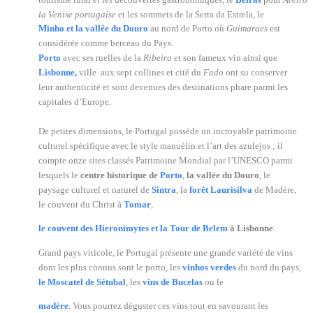
la Venise portugaise
et les sommets de la Serra da Estrela, le
Minho et la vallée du Douro
au nord de Porto où
Guimaraes
est
considérée comme berceau du Pays.
Porto
avec ses ruelles de la
Ribeira
et son fameux vin ainsi que
Lisbonne,
ville aux sept collines et cité du
Fado
ont su conserver
leur authenticité et sont devenues des destinations phare parmi les
capitales d’Europe.
De petites dimensions, le Portugal possède un incroyable patrimoine
culturel spécifique avec le style manuélin et l’art des azulejos ; il
compte onze sites classés Patrimoine Mondial par l’UNESCO parmi
lesquels le
centre historique de
Porto
,
la vallée du Douro
, le
paysage culturel et naturel de
Sintra
, la
forêt Laurisilva
de Madère,
le couvent du Christ à
Tomar
,
le couvent des Hieronimytes et la Tour de Belem
à Lisbonne
.
Grand pays viticole, le Portugal présente une grande variété de vins
dont les plus connus sont le porto, les
vinhos verdes
du nord du pays,
le Moscatel de Sétubal
, les
vins de Bucelas
ou le
madère
. Vous pourrez déguster ces vins tout en savourant les