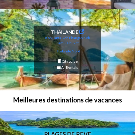
THAILANDE
Koh Lanta
Koh Phangan
Koh
Samui
Phuket
Thailande Nord
City guide
All Rentals
Meilleures destinations de vacances
PLAGES DE REVE