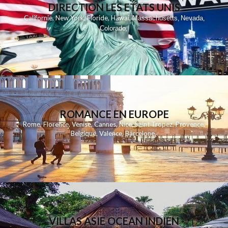
DIRECTION LES ETATS UNIS
,
,
,
,
Californie
New York
Floride
Hawai
Massachusetts
Nevada
,
,
Colorado
,
ROMANCE EN EUROPE
Rome
,
Florence
,
Venise
,
Cannes
,
Nice
,
Saint Tropez
,
Provence
,
Belgique
,
Valence
,
Barcelone
,
VILLAS ASIE OCEAN INDIEN