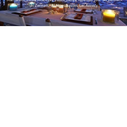
ski Zermatt
,
ski Alpes Suisses
,
Lac Annecy