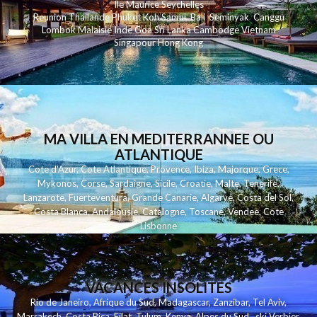
Ile Maurice
Seychelles
Reunion
Thailande
Phuk
et
Koh
Samui
Bali
Seminyak
Canggu
Lombok
Malaisie
Inde
Goa
Sri Lanka
Cambodge
Vietnam
Singapour
Hong Kong
MA VILLA EN MEDITERRANNEE OU
ATLANTIQUE
Cote d'Azur
,
Cote Atlantique
,
Provence
,
Ibiza
,
Majorque
,
Grece
,
Mykonos
,
Corse
,
Sardaigne
,
Sicile
,
Croatie
,
Malte
,
Tenerife
,
Lanzarote
,
Fuerteventura
,
Grande Canarie
,
Algarve
,
Costa del Sol
,
Costa Blanca
,
Andalousie
,
Catalogne
,
Toscane
,
Vendee
,
Cote
Lisbonne
VACANCES INSOLITES
Rio de Janeiro
,
Afrique du Sud
,
Madagascar
,
Zanzibar
,
Tel Aviv
,
Marrakech
,
Costa Rica
,
Eilat
,
Tulum
,
Kenya
,
Alpes du Sud
,
ski Verbier
,