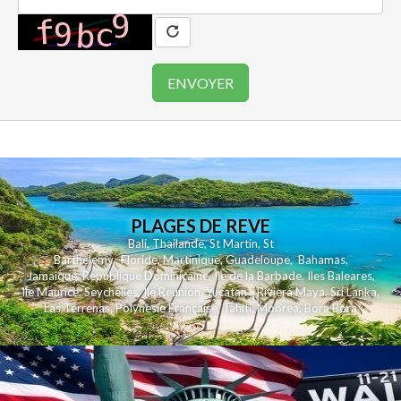
PLAGES DE REVE
Bali
,
Thailande
,
St Martin
,
St
Barthelemy
,
Floride
,
Martinique
,
Guadeloupe
,
Bahamas
,
Jamaique
,
Republique Dominicaine
,
Ile de la Barbade
,
Iles Baleares
,
Ile Maurice
,
Seychelles
,
Ile Reunion
,
Yucatan - Riviera Maya
,
Sri Lanka
,
Las Terrenas
,
Polynesie Française
,
Tahiti
,
Moorea
,
Bora Bora