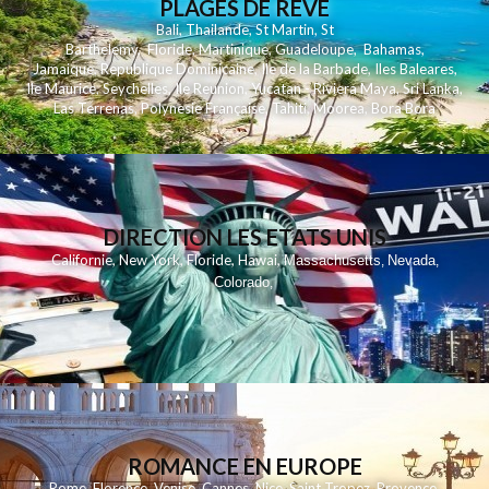
PLAGES DE REVE
Bali
,
Thailande
,
St Martin
,
St
Barthelemy
,
Floride
,
Martinique
,
Guadeloupe
,
Bahamas
,
Jamaique
,
Republique Dominicaine
,
Ile de la Barbade
,
Iles Baleares
,
Ile Maurice
,
Seychelles
,
Ile Reunion
,
Yucatan - Riviera Maya
,
Sri Lanka
,
Las Terrenas
,
Polynesie Française
,
Tahiti
,
Moorea
,
Bora Bora
DIRECTION LES ETATS UNIS
,
,
,
,
Californie
New York
Floride
Hawai
Massachusetts
Nevada
,
,
Colorado
,
ROMANCE EN EUROPE
Rome
,
Florence
,
Venise
,
Cannes
,
Nice
,
Saint Tropez
,
Provence
,