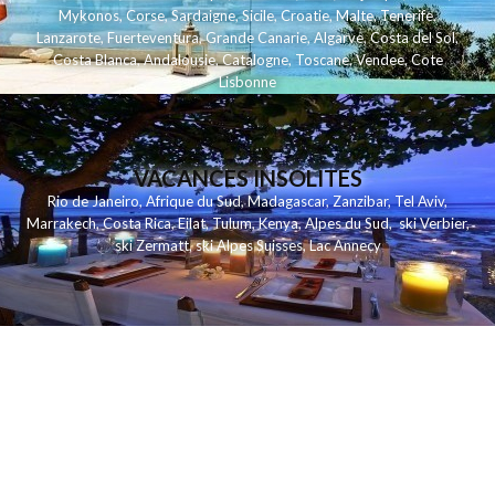
Mykonos
,
Corse
,
Sardaigne
,
Sicile
,
Croatie
,
Malte
,
Tenerife
,
Lanzarote
,
Fuerteventura
,
Grande Canarie
,
Algarve
,
Costa del Sol
,
Costa Blanca
,
Andalousie
,
Catalogne
,
Toscane
,
Vendee
,
Cote
Lisbonne
VACANCES INSOLITES
Rio de Janeiro
,
Afrique du Sud
,
Madagascar
,
Zanzibar
,
Tel Aviv
,
Marrakech
,
Costa Rica
,
Eilat
,
Tulum
,
Kenya
,
Alpes du Sud
,
ski Verbier
,
ski Zermatt
,
ski Alpes Suisses
,
Lac Annecy