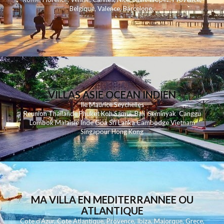
Belgique
,
Valence
,
Barcelone
,
VILLAS ASIE OCEAN INDIEN
Ile Maurice
Seychelles
Reunion
Thailande
Phuk
et
Koh
Samui
Bali
Seminyak
Canggu
Lombok
Malaisie
Inde
Goa
Sri Lanka
Cambodge
Vietnam
Singapour
Hong Kong
MA VILLA EN MEDITERRANNEE OU
ATLANTIQUE
Cote d'Azur
,
Cote Atlantique
,
Provence
,
Ibiza
,
Majorque
,
Grece
,