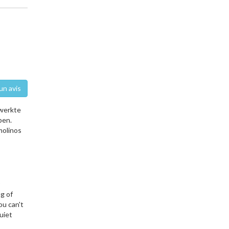
un avis
 werkte
pen.
molinos
ng of
ou can't
uiet