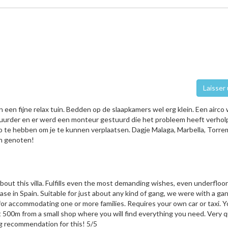
Laisser 
en een fijne relax tuin. Bedden op de slaapkamers wel erg klein. Een airco
huurder en er werd een monteur gestuurd die het probleem heeft verhol
o te hebben om je te kunnen verplaatsen. Dagje Malaga, Marbella, Torre
n genoten!
about this villa. Fulfills even the most demanding wishes, even underfloor
ase in Spain. Suitable for just about any kind of gang, we were with a ga
 for accommodating one or more families. Requires your own car or taxi. Y
 500m from a small shop where you will find everything you need. Very q
ng recommendation for this! 5/5