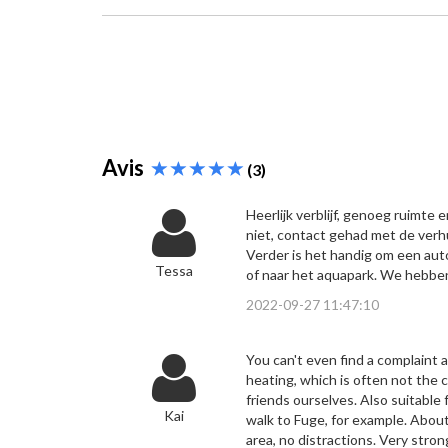
Avis
(3)
Heerlijk verblijf, genoeg ruimte 
niet, contact gehad met de ver
Verder is het handig om een aut
Tessa
of naar het aquapark. We hebbe
2022-09-27 11:47:10
You can't even find a complaint 
heating, which is often not the c
friends ourselves. Also suitable
Kai
walk to Fuge, for example. About
area, no distractions. Very stro