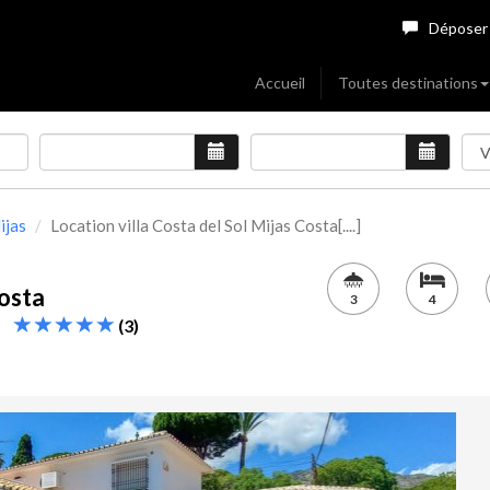
Déposer
Accueil
Toutes destinations
ijas
Location villa Costa del Sol Mijas Costa[....]
Costa
3
4
zi
(3)