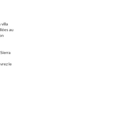
villa
llées au
lon
Sierra
vrez le