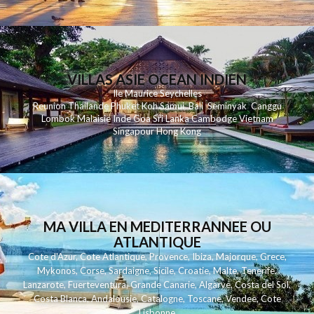
VILLAS ASIE OCEAN INDIEN
Ile Maurice
Seychelles
Reunion
Thailande
Phuk
et
Koh
Samui
Bali
Seminyak
Canggu
Lombok
Malaisie
Inde
Goa
Sri Lanka
Cambodge
Vietnam
Singapour
Hong Kong
MA VILLA EN MEDITERRANNEE OU
ATLANTIQUE
Cote d'Azur
,
Cote Atlantique
,
Provence
,
Ibiza
,
Majorque
,
Grece
,
Mykonos
,
Corse
,
Sardaigne
,
Sicile
,
Croatie
,
Malte
,
Tenerife
,
Lanzarote
,
Fuerteventura
,
Grande Canarie
,
Algarve
,
Costa del Sol
,
Costa Blanca
,
Andalousie
,
Catalogne
,
Toscane
,
Vendee
,
Cote
Lisbonne