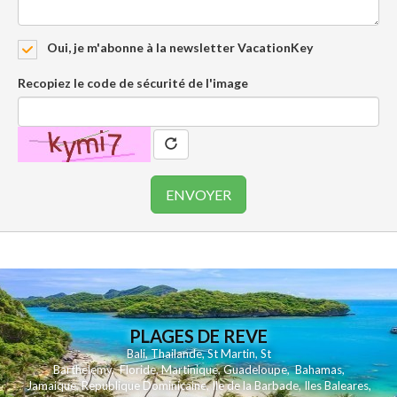
Oui, je m'abonne à la newsletter VacationKey
Recopiez le code de sécurité de l'image
PLAGES DE REVE
Bali
,
Thailande
,
St Martin
,
St
Barthelemy
,
Floride
,
Martinique
,
Guadeloupe
,
Bahamas
,
Jamaique
,
Republique Dominicaine
,
Ile de la Barbade
,
Iles Baleares
,