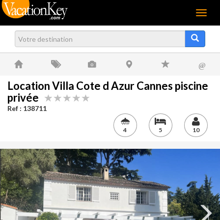
Menu
@
Location Villa Cote d Azur Cannes piscine
privée
Ref : 138711
4
5
10