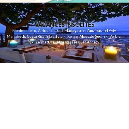
VACANCES INSOLITES
Rio de Janeiro
,
Afrique du Sud
,
Madagascar
,
Zanzibar
,
Tel Aviv
,
Marrakech
,
Costa Rica
,
Eilat
,
Tulum
,
Kenya
,
Alpes du Sud
,
ski Verbier
,
ski Zermatt
,
ski Alpes Suisses
,
Lac Annecy