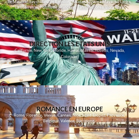
Ile Maurice
,
Seychelles
,
Ile Reunion
,
Yucatan - Riviera Maya
,
Sri Lanka
,
Las Terrenas
,
Polynesie Française
,
Tahiti
,
Moorea
,
Bora Bora
DIRECTION LES ETATS UNIS
,
,
,
,
Californie
New York
Floride
Hawai
Massachusetts
Nevada
,
,
Colorado
,
ROMANCE EN EUROPE
Rome
,
Florence
,
Venise
,
Cannes
,
Nice
,
Saint Tropez
,
Provence
,
Belgique
,
Valence
,
Barcelone
,