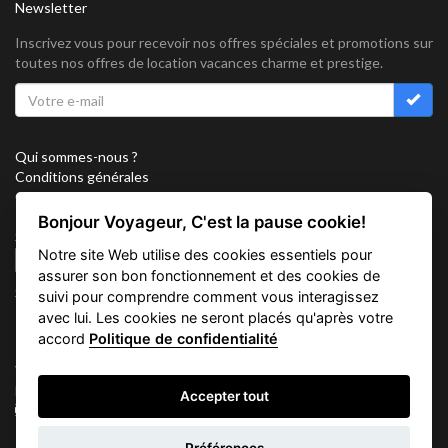
Newsletter
Inscrivez vous pour recevoir nos offres spéciales et promotions sur
toutes nos offres de location vacances charme et prestige.
Qui sommes-nous ?
Conditions générales
Confidentialité
Partenariat
Bonjour Voyageur, C'est la pause cookie!
Sitemap
Notre site Web utilise des cookies essentiels pour
Cookies
assurer son bon fonctionnement et des cookies de
Suivez nous sur
suivi pour comprendre comment vous interagissez
avec lui. Les cookies ne seront placés qu'après votre
accord
Politique de confidentialité
Vacation Key Corp. 2905 Point East Drive #L-215. Aventura.
FLORIDA 33160.
Accepter tout
info@vacationkey.com
Demande