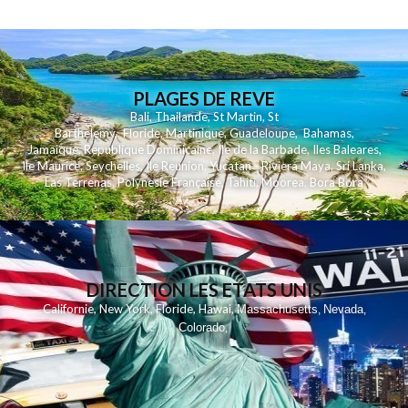
PLAGES DE REVE
Bali
,
Thailande
,
St Martin
,
St
Barthelemy
,
Floride
,
Martinique
,
Guadeloupe
,
Bahamas
,
Jamaique
,
Republique Dominicaine
,
Ile de la Barbade
,
Iles Baleares
,
Ile Maurice
,
Seychelles
,
Ile Reunion
,
Yucatan - Riviera Maya
,
Sri Lanka
,
Las Terrenas
,
Polynesie Française
,
Tahiti
,
Moorea
,
Bora Bora
DIRECTION LES ETATS UNIS
,
,
,
,
Californie
New York
Floride
Hawai
Massachusetts
Nevada
,
,
Colorado
,