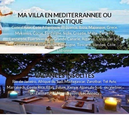
MA VILLA EN MEDITERRANNEE OU
ATLANTIQUE
Cote d'Azur
,
Cote Atlantique
,
Provence
,
Ibiza
,
Majorque
,
Grece
,
Mykonos
,
Corse
,
Sardaigne
,
Sicile
,
Croatie
,
Malte
,
Tenerife
,
Lanzarote
,
Fuerteventura
,
Grande Canarie
,
Algarve
,
Costa del Sol
,
Costa Blanca
,
Andalousie
,
Catalogne
,
Toscane
,
Vendee
,
Cote
Lisbonne
VACANCES INSOLITES
Rio de Janeiro
,
Afrique du Sud
,
Madagascar
,
Zanzibar
,
Tel Aviv
,
Marrakech
,
Costa Rica
,
Eilat
,
Tulum
,
Kenya
,
Alpes du Sud
,
ski Verbier
,
ski Zermatt
,
ski Alpes Suisses
,
Lac Annecy