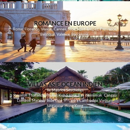
ROMANCE EN EUROPE
Rome
,
Florence
,
Venise
,
Cannes
,
Nice
,
Saint Tropez
,
Provence
,
Belgique
,
Valence
,
Barcelone
,
VILLAS ASIE OCEAN INDIEN
Ile Maurice
Seychelles
Reunion
Thailande
Phuk
et
Koh
Samui
Bali
Seminyak
Canggu
Lombok
Malaisie
Inde
Goa
Sri Lanka
Cambodge
Vietnam
Singapour
Hong Kong