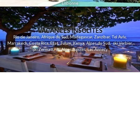
Lisbonne
VACANCES INSOLITES
Rio de Janeiro
,
Afrique du Sud
,
Madagascar
,
Zanzibar
,
Tel Aviv
,
Marrakech
,
Costa Rica
,
Eilat
,
Tulum
,
Kenya
,
Alpes du Sud
,
ski Verbier
,
ski Zermatt
,
ski Alpes Suisses
,
Lac Annecy