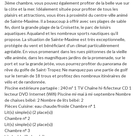
3ème chambre, vous pouvez également profiter de la belle vue sur
la côte et la mer. Idéalement située pour profiter de tous les
plaisirs et attractions, vous êtes à proximité du centre-ville animé
de Sainte-Maxime. Il a beaucoup à offrir avec ses plages de sable
fin, dont la grande plage de la Croisette, le parc de loisirs
aquatiques Aqualand et les nombreux sports nautiques qu'il
propose. La situation de Sainte-Maxime est très exceptionnelle,
protégée du vent et bénéficiant d'un climat particulièrement
agréable. En vous promenant dans les rues piétonnes de la vieille
ville animée, dans les magnifiques jardins de la promenade, sur le
port et sur la grande jetée, vous pourrez profiter du panorama de
rêve du golfe de Saint-Tropez. Ne manquez pas une partie de golf
sur le terrain de 18 trous et profitez des nombreux itinéraires de
vélo et de randonnée.
Piscine extérieure partagée : 240 m² 1 TV Chaîne hi-fi/lecteur CD 1
lecteur DVD Internet (Wifi) Piscine mi-mai à mi-septembre Nombre
de chaises bébé: 2 Nombre de lits bébé: 2
Pièces Cuisine: eau chaude/froide Chambre n° 1
Lit(s) simple(s) (2 place(s))
Chambre n° 2
Lit(s) simple(s) (2 place(s))
Chambre n° 3