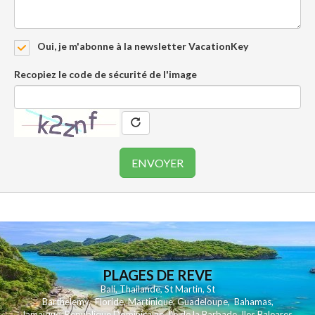
Oui, je m'abonne à la newsletter VacationKey
Recopiez le code de sécurité de l'image
PLAGES DE REVE
Bali
,
Thailande
,
St Martin
,
St
Barthelemy
,
Floride
,
Martinique
,
Guadeloupe
,
Bahamas
,
Jamaique
,
Republique Dominicaine
,
Ile de la Barbade
,
Iles Baleares
,