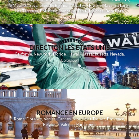
Ile Maurice
,
Seychelles
,
Ile Reunion
,
Yucatan - Riviera Maya
,
Sri Lanka
,
Las Terrenas
,
Polynesie Française
,
Tahiti
,
Moorea
,
Bora Bora
DIRECTION LES ETATS UNIS
,
,
,
,
Californie
New York
Floride
Hawai
Massachusetts
Nevada
,
,
Colorado
,
ROMANCE EN EUROPE
Rome
,
Florence
,
Venise
,
Cannes
,
Nice
,
Saint Tropez
,
Provence
,
Belgique
,
Valence
,
Barcelone
,