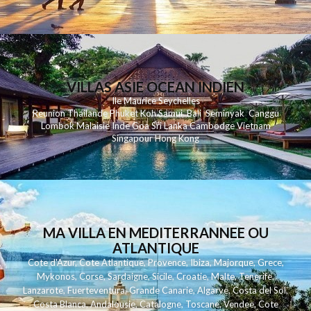
VILLAS ASIE OCEAN INDIEN
Ile Maurice
Seychelles
Reunion
Thailande
Phuk
et
Koh
Samui
Bali
Seminyak
Canggu
Lombok
Malaisie
Inde
Goa
Sri Lanka
Cambodge
Vietnam
Singapour
Hong Kong
MA VILLA EN MEDITERRANNEE OU
ATLANTIQUE
Cote d'Azur
,
Cote Atlantique
,
Provence
,
Ibiza
,
Majorque
,
Grece
,
Mykonos
,
Corse
,
Sardaigne
,
Sicile
,
Croatie
,
Malte
,
Tenerife
,
Lanzarote
,
Fuerteventura
,
Grande Canarie
,
Algarve
,
Costa del Sol
,
Costa Blanca
,
Andalousie
,
Catalogne
,
Toscane
,
Vendee
,
Cote