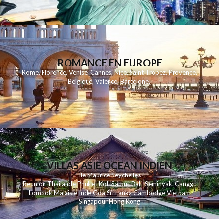
ROMANCE EN EUROPE
Rome
,
Florence
,
Venise
,
Cannes
,
Nice
,
Saint Tropez
,
Provence
,
Belgique
,
Valence
,
Barcelone
,
VILLAS ASIE OCEAN INDIEN
Ile Maurice
Seychelles
Reunion
Thailande
Phuk
et
Koh
Samui
Bali
Seminyak
Canggu
Lombok
Malaisie
Inde
Goa
Sri Lanka
Cambodge
Vietnam
Singapour
Hong Kong