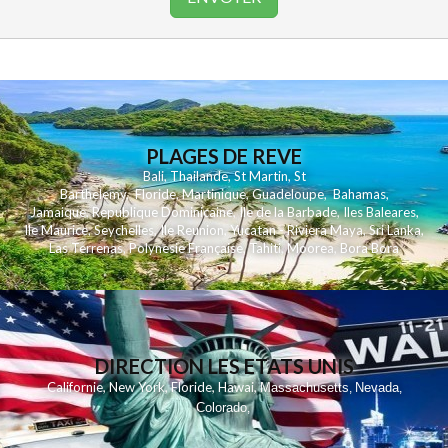
PLAGES DE REVE
Bali
,
Thailande
,
St Martin
,
St
Barthelemy
,
Floride
,
Martinique
,
Guadeloupe
,
Bahamas
,
Jamaique
,
Republique Dominicaine
,
Ile de la Barbade
,
Iles Baleares
,
Ile Maurice
,
Seychelles
,
Ile Reunion
,
Yucatan - Riviera Maya
,
Sri Lanka
,
Las Terrenas
,
Polynesie Française
,
Tahiti
,
Moorea
,
Bora Bora
DIRECTION LES ETATS UNIS
,
,
,
,
Californie
New York
Floride
Hawai
Massachusetts
Nevada
,
,
Colorado
,