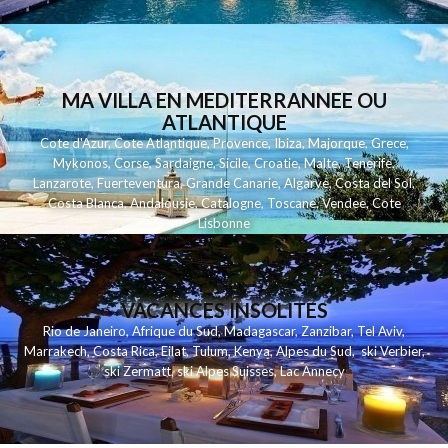
MA VILLA EN MEDITERRANNEE OU
ATLANTIQUE
Cote d'Azur
,
Cote Atlantique
,
Provence
,
Ibiza
,
Majorque
,
Grece
,
Mykonos
,
Corse
,
Sardaigne
,
Sicile
,
Croatie
,
Malte
,
Tenerife
,
Lanzarote
,
Fuerteventura
,
Grande Canarie
,
Algarve
,
Costa del Sol
,
Costa Blanca
,
Andalousie
,
Catalogne
,
Toscane
,
Vendee
,
Cote
Lisbonne
VACANCES INSOLITES
Rio de Janeiro
,
Afrique du Sud
,
Madagascar
,
Zanzibar
,
Tel Aviv
,
Marrakech
,
Costa Rica
,
Eilat
,
Tulum
,
Kenya
,
Alpes du Sud
,
ski Verbier
,
ski Zermatt
,
ski Alpes Suisses
,
Lac Annecy