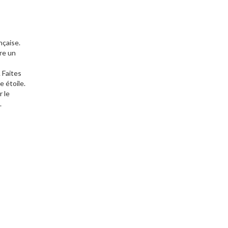
nçaise.
re un
. Faites
e étoile.
 le
.