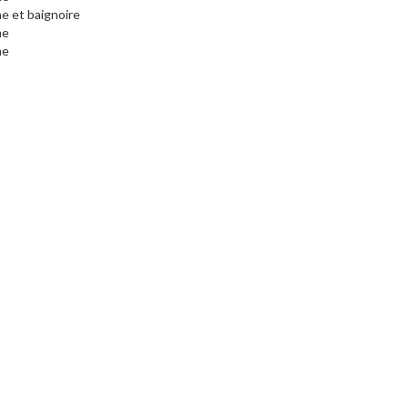
he et baignoire
he
he