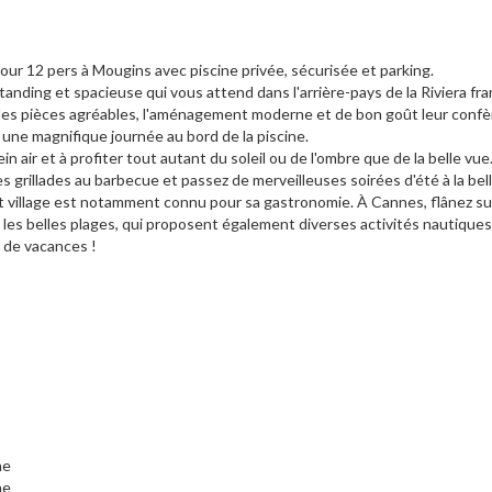
pour 12 pers à Mougins avec piscine privée, sécurisée et parking.
ding et spacieuse qui vous attend dans l'arrière-pays de la Riviera fra
les pièces agréables, l'aménagement moderne et de bon goût leur confè
une magnifique journée au bord de la piscine.
n air et à profiter tout autant du soleil ou de l'ombre que de la belle vue
s grillades au barbecue et passez de merveilleuses soirées d'été à la bell
village est notamment connu pour sa gastronomie. À Cannes, flânez sur
les belles plages, qui proposent également diverses activités nautiques
 de vacances !
he
he