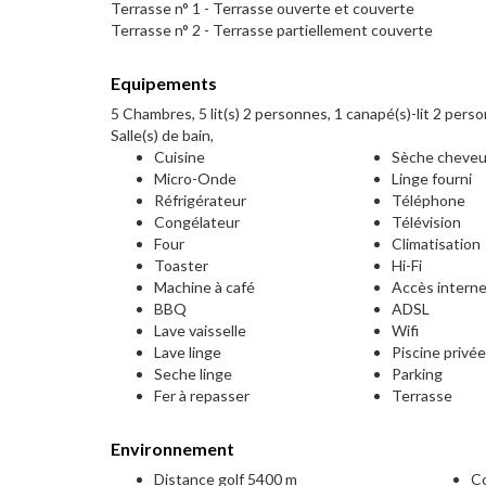
Terrasse n° 1 - Terrasse ouverte et couverte
Terrasse n° 2 - Terrasse partiellement couverte
Equipements
5 Chambres, 5 lit(s) 2 personnes, 1 canapé(s)-lit 2 pers
Salle(s) de bain,
Cuisine
Sèche cheve
Micro-Onde
Linge fourni
Réfrigérateur
Téléphone
Congélateur
Télévision
Four
Climatisation
Toaster
Hi-Fi
Machine à café
Accès intern
BBQ
ADSL
Lave vaisselle
Wifi
Lave linge
Piscine privé
Seche linge
Parking
Fer à repasser
Terrasse
Environnement
Distance golf 5400 m
Co