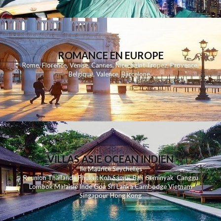
ROMANCE EN EUROPE
Rome
,
Florence
,
Venise
,
Cannes
,
Nice
,
Saint Tropez
,
Provence
,
Belgique
,
Valence
,
Barcelone
,
VILLAS ASIE OCEAN INDIEN
Ile Maurice
Seychelles
Reunion
Thailande
Phuk
et
Koh
Samui
Bali
Seminyak
Canggu
Lombok
Malaisie
Inde
Goa
Sri Lanka
Cambodge
Vietnam
Singapour
Hong Kong