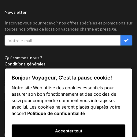
Newsletter
Inscrivez vous pour recevoir nos offres spéciales et promotions sur
toutes nos offres de location vacances charme et prestige.
Qui sommes-nous ?
Conditions générales
Confidentialité
Partenariat
Bonjour Voyageur, C'est la pause cookie!
Sitemap
Notre site Web utilise des cookies essentiels pour
Cookies
assurer son bon fonctionnement et des cookies de
Suivez nous sur
suivi pour comprendre comment vous interagissez
avec lui. Les cookies ne seront placés qu'après votre
accord
Politique de confidentialité
Vacation Key Corp. 2905 Point East Drive #L-215. Aventura.
FLORIDA 33160.
Accepter tout
info@vacationkey.com