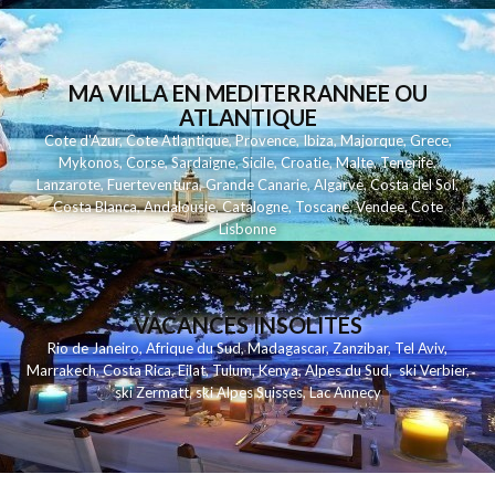
MA VILLA EN MEDITERRANNEE OU
ATLANTIQUE
Cote d'Azur
,
Cote Atlantique
,
Provence
,
Ibiza
,
Majorque
,
Grece
,
Mykonos
,
Corse
,
Sardaigne
,
Sicile
,
Croatie
,
Malte
,
Tenerife
,
Lanzarote
,
Fuerteventura
,
Grande Canarie
,
Algarve
,
Costa del Sol
,
Costa Blanca
,
Andalousie
,
Catalogne
,
Toscane
,
Vendee
,
Cote
Lisbonne
VACANCES INSOLITES
Rio de Janeiro
,
Afrique du Sud
,
Madagascar
,
Zanzibar
,
Tel Aviv
,
Marrakech
,
Costa Rica
,
Eilat
,
Tulum
,
Kenya
,
Alpes du Sud
,
ski Verbier
,
ski Zermatt
,
ski Alpes Suisses
,
Lac Annecy