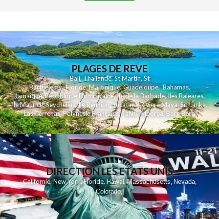
PLAGES DE REVE
Bali
,
Thailande
,
St Martin
,
St
Barthelemy
,
Floride
,
Martinique
,
Guadeloupe
,
Bahamas
,
Jamaique
,
Republique Dominicaine
,
Ile de la Barbade
,
Iles Baleares
,
Ile Maurice
,
Seychelles
,
Ile Reunion
,
Yucatan - Riviera Maya
,
Sri Lanka
,
Las Terrenas
,
Polynesie Française
,
Tahiti
,
Moorea
,
Bora Bora
DIRECTION LES ETATS UNIS
,
,
,
,
Californie
New York
Floride
Hawai
Massachusetts
Nevada
,
,
Colorado
,