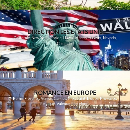
DIRECTION LES ETATS UNIS
,
,
,
,
Californie
New York
Floride
Hawai
Massachusetts
Nevada
,
,
Colorado
,
ROMANCE EN EUROPE
Rome
,
Florence
,
Venise
,
Cannes
,
Nice
,
Saint Tropez
,
Provence
,
Belgique
,
Valence
,
Barcelone
,