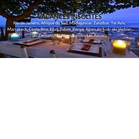
VACANCES INSOLITES
Rio de Janeiro
,
Afrique du Sud
,
Madagascar
,
Zanzibar
,
Tel Aviv
,
Marrakech
,
Costa Rica
,
Eilat
,
Tulum
,
Kenya
,
Alpes du Sud
,
ski Verbier
,
ski Zermatt
,
ski Alpes Suisses
,
Lac Annecy