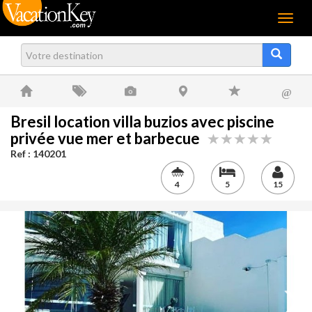
Menu
@
Bresil location villa buzios avec piscine
privée vue mer et barbecue
Ref : 140201
4
5
15