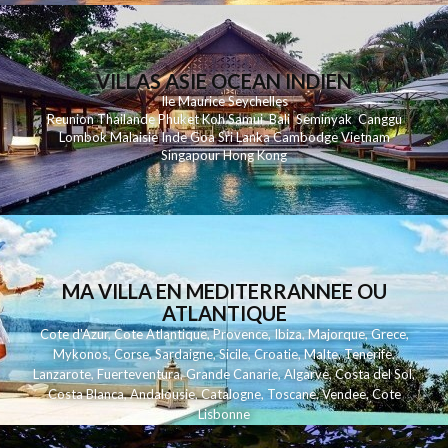
VILLAS ASIE OCEAN INDIEN
Ile Maurice
Seychelles
Reunion
Thailande
Phuk
et
Koh
Samui
Bali
Seminyak
Canggu
Lombok
Malaisie
Inde
Goa
Sri Lanka
Cambodge
Vietnam
Singapour
Hong Kong
MA VILLA EN MEDITERRANNEE OU
ATLANTIQUE
Cote d'Azur
,
Cote Atlantique
,
Provence
,
Ibiza
,
Majorque
,
Grece
,
Mykonos
,
Corse
,
Sardaigne
,
Sicile
,
Croatie
,
Malte
,
Tenerife
,
Lanzarote
,
Fuerteventura
,
Grande Canarie
,
Algarve
,
Costa del Sol
,
Costa Blanca
,
Andalousie
,
Catalogne
,
Toscane
,
Vendee
,
Cote
Lisbonne