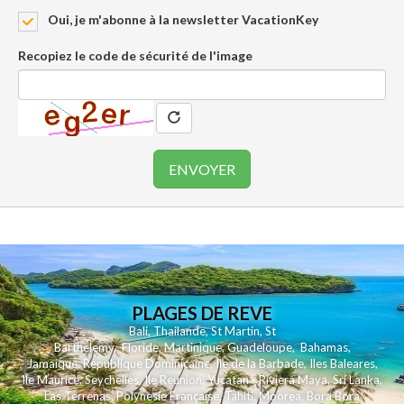
Oui, je m'abonne à la newsletter VacationKey
Recopiez le code de sécurité de l'image
PLAGES DE REVE
Bali
,
Thailande
,
St Martin
,
St
Barthelemy
,
Floride
,
Martinique
,
Guadeloupe
,
Bahamas
,
Jamaique
,
Republique Dominicaine
,
Ile de la Barbade
,
Iles Baleares
,
Ile Maurice
,
Seychelles
,
Ile Reunion
,
Yucatan - Riviera Maya
,
Sri Lanka
,
Las Terrenas
,
Polynesie Française
,
Tahiti
,
Moorea
,
Bora Bora