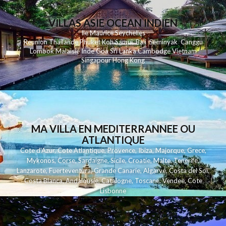
VILLAS ASIE OCEAN INDIEN
Ile Maurice
Seychelles
Reunion
Thailande
Phuk
et
Koh
Samui
Bali
Seminyak
Canggu
Lombok
Malaisie
Inde
Goa
Sri Lanka
Cambodge
Vietnam
Singapour
Hong Kong
MA VILLA EN MEDITERRANNEE OU
ATLANTIQUE
Cote d'Azur
,
Cote Atlantique
,
Provence
,
Ibiza
,
Majorque
,
Grece
,
Mykonos
,
Corse
,
Sardaigne
,
Sicile
,
Croatie
,
Malte
,
Tenerife
,
Lanzarote
,
Fuerteventura
,
Grande Canarie
,
Algarve
,
Costa del Sol
,
Costa Blanca
,
Andalousie
,
Catalogne
,
Toscane
,
Vendee
,
Cote
Lisbonne