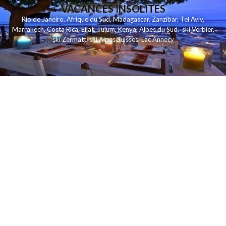
VACANCES INSOLITES
Rio de Janeiro
,
Afrique du Sud
,
Madagascar
,
Zanzibar
,
Tel Aviv
,
Marrakech
,
Costa Rica
,
Eilat
,
Tulum
,
Kenya
,
Alpes du Sud
,
ski Verbier
,
ski Zermatt
,
ski Alpes Suisses
,
Lac Annecy