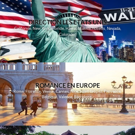
DIRECTION LES ETATS UNIS
,
,
,
,
Californie
New York
Floride
Hawai
Massachusetts
Nevada
,
,
Colorado
,
ROMANCE EN EUROPE
Rome
,
Florence
,
Venise
,
Cannes
,
Nice
,
Saint Tropez
,
Provence
,
Belgique
,
Valence
,
Barcelone
,