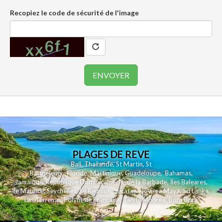
Recopiez le code de sécurité de l'image
PLAGES DE REVE
Bali
,
Thailande
,
St Martin
,
St
Barthelemy
,
Floride
,
Martinique
,
Guadeloupe
,
Bahamas
,
Jamaique
,
Republique Dominicaine
,
Ile de la Barbade
,
Iles Baleares
,
Ile Maurice
,
Seychelles
,
Ile Reunion
,
Yucatan - Riviera Maya
,
Sri Lanka
,
Las Terrenas
,
Polynesie Française
,
Tahiti
,
Moorea
,
Bora Bora